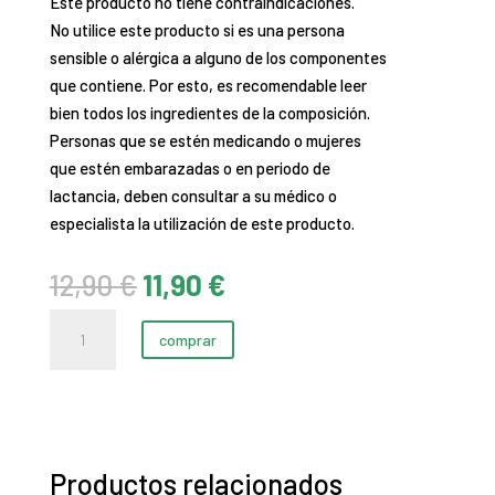
Este producto no tiene contraindicaciones.
No utilice este producto si es una persona
sensible o alérgica a alguno de los componentes
que contiene. Por esto, es recomendable leer
bien todos los ingredientes de la composición.
Personas que se estén medicando o mujeres
que estén embarazadas o en periodo de
lactancia, deben consultar a su médico o
especialista la utilización de este producto.
El
El
12,90
€
11,90
€
precio
precio
AJESOL
original
actual
comprar
cantidad
era:
es:
12,90 €.
11,90 €.
Productos relacionados