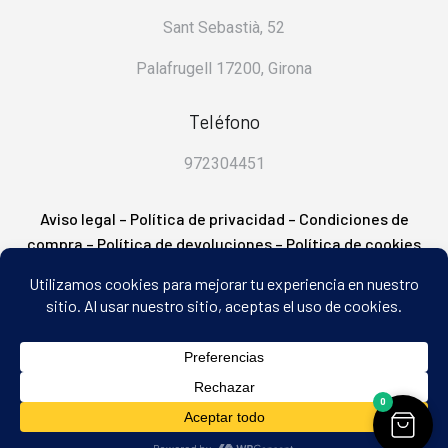
Sant Sebastià, 52
Palafrugell 17200, Girona
Teléfono
972304451
Aviso legal
–
Política de privacidad
–
Condiciones de
compra
–
Política de devoluciones
–
Política de cookies
– FAQ’s
2
0