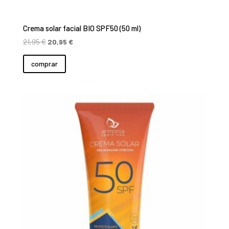
Crema solar facial BIO SPF50 (50 ml)
El
El
21,95
€
20,95
€
precio
precio
comprar
original
actual
era:
es:
21,95 €.
20,95 €.