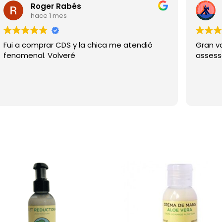
hierbabuena
Roger Rabés
(400
hace 1 mes
ml)
cantidad
Fui a comprar CDS y la chica me atendió
Gran va
fenomenal. Volveré
assess