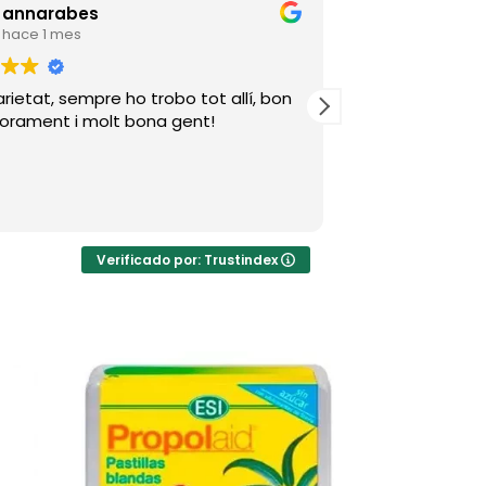
annarabes
Henry I
hace 1 mes
hace 3 
rietat, sempre ho trobo tot allí, bon
Una experiencia
orament i molt bona gent!
personalizado 
Verificado por: Trustindex