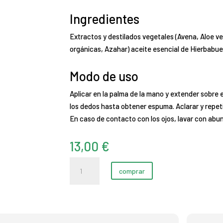
Ingredientes
Extractos y destilados vegetales (Avena, Aloe ve
orgánicas, Azahar) aceite esencial de Hierbabue
Modo de uso
Aplicar en la palma de la mano y extender sobre
los dedos hasta obtener espuma. Aclarar y repeti
En caso de contacto con los ojos, lavar con abu
13,00
€
Champú
comprar
bálsamico
uso
frecuente
con