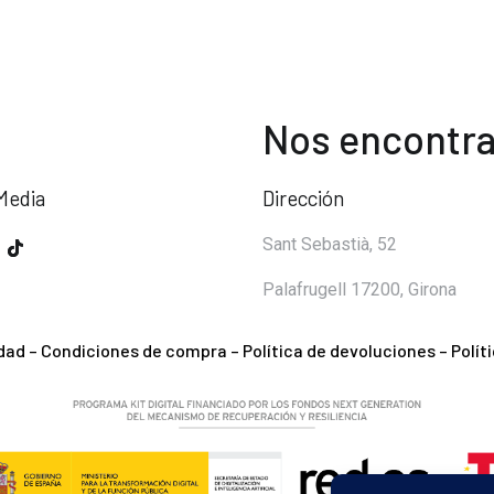
Nos encontra
Media
Dirección
Sant Sebastià, 52
Palafrugell 17200, Girona
idad
–
Condiciones de compra
–
Política de devoluciones
–
Polít