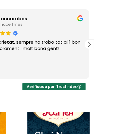
annarabes
Henry I
hace 1 mes
hace 3 
rietat, sempre ho trobo tot allí, bon
Una experiencia
orament i molt bona gent!
personalizado 
Verificado por: Trustindex