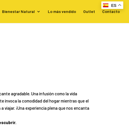
ES
Bienestar Natural
Lo más vendido
Outlet
Contacto
icante agradable. Una infusión como la vida
late invoca la comodidad del hogar mientras que el
an a viajar. ¡Una experiencia plena que nos encanta
escubrir.