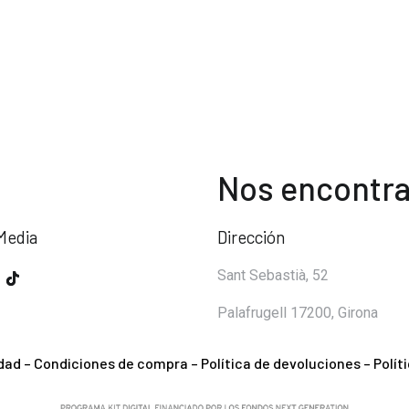
Nos encontra
Media
Dirección
Sant Sebastià, 52
Palafrugell 17200, Girona
idad
–
Condiciones de compra
–
Política de devoluciones
–
Polít