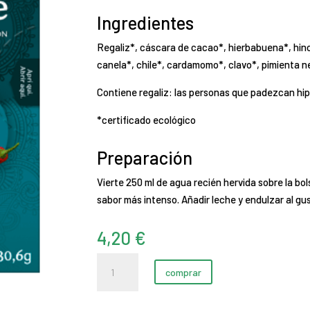
Ingredientes
Regaliz*, cáscara de cacao*, hierbabuena*, hinoj
canela*, chile*, cardamomo*, clavo*, pimienta n
Contiene regaliz: las personas que padezcan hi
*certificado ecológico
Preparación
Vierte 250 ml de agua recién hervida sobre la bol
sabor más intenso. Añadir leche y endulzar al gu
4,20
€
Chili
comprar
Dulce
cantidad