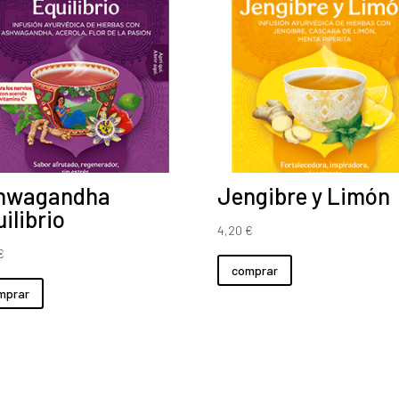
hwagandha
Jengibre y Limón
ilibrio
4,20
€
€
comprar
mprar