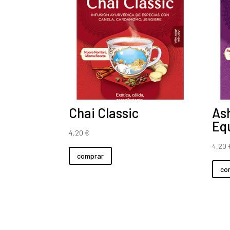
Chai Classic
As
Equ
4,20
€
4,20
comprar
co