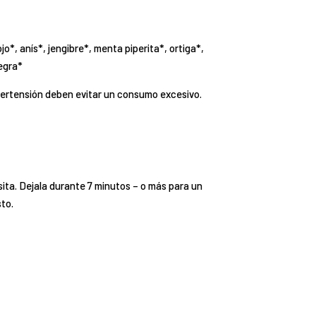
o*, anís*, jengibre*, menta piperita*, ortiga*,
egra*
pertensión deben evitar un consumo excesivo.
sita. Dejala durante 7 minutos – o más para un
sto.