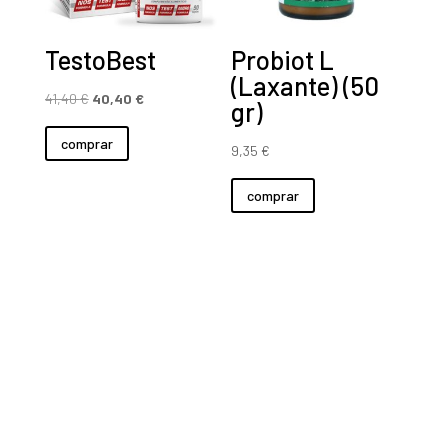
TestoBest
Probiot L
(Laxante) (50
El
El
41,40
€
40,40
€
gr)
precio
precio
comprar
original
actual
9,35
€
era:
es:
comprar
41,40 €.
40,40 €.