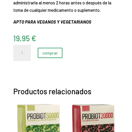
administrarla al menos 2 horas antes o después de la
toma de cualquier medicamento o suplemento.
APTO PARA VEGANOS Y VEGETARIANOS
19,95
€
Colon
comprar
cleanse
triactive
(20
sobres)
cantidad
Productos relacionados