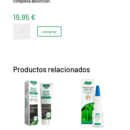
completa absorción.
19,95
€
Crema
comprar
facial
NAD⁺
&
resveratrol
(50
Productos relacionados
ml)
cantidad