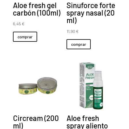
Aloe fresh gel
Sinuforce forte
carbón (100ml)
spray nasal (20
ml)
6,45
€
11,90
€
comprar
comprar
Circream (200
Aloe fresh
ml)
spray aliento