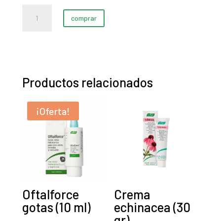
Esmalte
comprar
de
uñas
dark
(6
ml)
Productos relacionados
cantidad
¡Oferta!
Oftalforce
Crema
gotas (10 ml)
echinacea (30
gr)