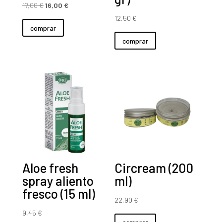
El
El
17,00
€
16,00
€
precio
precio
12,50
€
comprar
original
actual
comprar
era:
es:
17,00 €.
16,00 €.
Aloe fresh
Circream (200
spray aliento
ml)
fresco (15 ml)
22,90
€
9,45
€