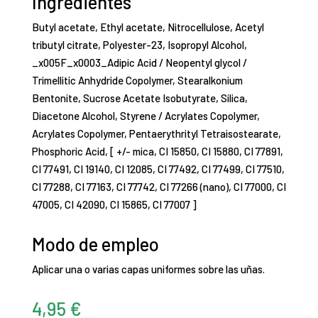
Ingredientes
Butyl acetate, Ethyl acetate, Nitrocellulose, Acetyl
tributyl citrate, Polyester-23, Isopropyl Alcohol,
_x005F_x0003_Adipic Acid / Neopentyl glycol /
Trimellitic Anhydride Copolymer, Stearalkonium
Bentonite, Sucrose Acetate Isobutyrate, Silica,
Diacetone Alcohol, Styrene / Acrylates Copolymer,
Acrylates Copolymer, Pentaerythrityl Tetraisostearate,
Phosphoric Acid, [ +/- mica, CI 15850, CI 15880, CI 77891,
CI 77491, CI 19140, CI 12085, CI 77492, CI 77499, CI 77510,
CI 77288, CI 77163, CI 77742, CI 77266 (nano), CI 77000, CI
47005, CI 42090, CI 15865, CI 77007 ]
Modo de empleo
Aplicar una o varias capas uniformes sobre las uñas.
4,95
€