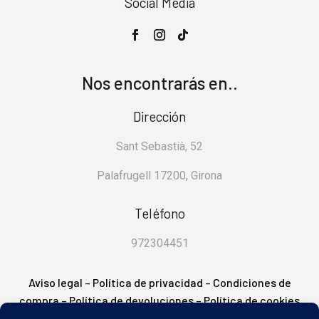
Social Media
Nos encontrarás en..
Dirección
Sant Sebastià, 52
Palafrugell 17200, Girona
Teléfono
972304451
Aviso legal
–
Política de privacidad
–
Condiciones de
compra
–
Política de devoluciones
–
Política de cookies
– FAQ’s