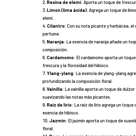
Resina de elemí
: Aporta un toque de frescur
Limon (lima ácida)
: Agrega un toque de lim
elemí.
Cilantro
: Con su nota picante y herbácea, el 
perfume.
Naranja
: La esencia de naranja añade un toqu
composición.
Cardamomo
: El cardamomo aporta un toque
frescura y la florosidad del hibisco.
Ylang-ylang
: La esencia de ylang-ylang agr
profundizando la composición floral.
Vainilla
: La vainilla aporta un toque de dulzo
suavizando las notas más picantes.
Raíz de lirio
: La raíz de lirio agrega un toqu
esencia de hibisco.
Jazmín
: El jazmín aporta un toque de suav
floral.