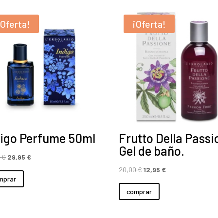
¡Oferta!
¡Oferta!
digo Perfume 50ml
Frutto Della Passi
Gel de baño.
El
El
0
€
29,95
€
precio
precio
El
El
20,00
€
12,95
€
mprar
original
actual
precio
precio
comprar
era:
es:
original
actual
35,00 €.
29,95 €.
era:
es: