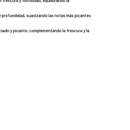
 frescura y florosidad, equilibrando la
 y profundidad, suavizando las notas más picantes
ciado y picante, complementando la frescura y la