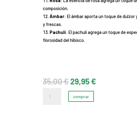
Rosa
: La esencia de rosa agrega un toque de
composición.
Ámbar
: El ámbar aporta un toque de dulzor
y frescas.
Pachuli
: El pachuli agrega un toque de espe
florosidad del hibisco.
El
El
35,00
€
29,95
€
precio
precio
Ibisco
original
actual
comprar
Perfume
era:
es:
50ml
35,00 €.
29,95 €.
cantidad