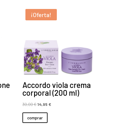
¡Oferta!
one
Accordo viola crema
corporal (200 ml)
El
El
30,00
€
14,95
€
precio
precio
comprar
original
actual
era:
es: