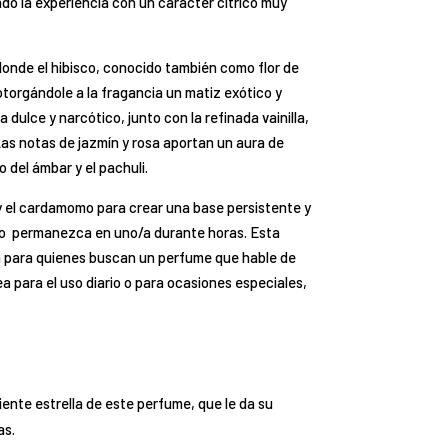
do la experiencia con un carácter cítrico muy
 donde el hibisco, conocido también como flor de
torgándole a la fragancia un matiz exótico y
 dulce y narcótico, junto con la refinada vainilla,
Las notas de jazmín y rosa aportan un aura de
o del ámbar y el pachuli.
io y el cardamomo para crear una base persistente y
co permanezca en uno/a durante horas. Esta
a para quienes buscan un perfume que hable de
sea para el uso diario o para ocasiones especiales,
ediente estrella de este perfume, que le da su
as.