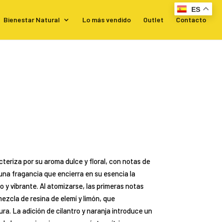
ES
Bienestar Natural
Lo más vendido
Outlet
Contacto
cteriza por su aroma dulce y floral, con notas de
 una fragancia que encierra en su esencia la
co y vibrante. Al atomizarse, las primeras notas
ezcla de resina de elemí y limón, que
a. La adición de cilantro y naranja introduce un