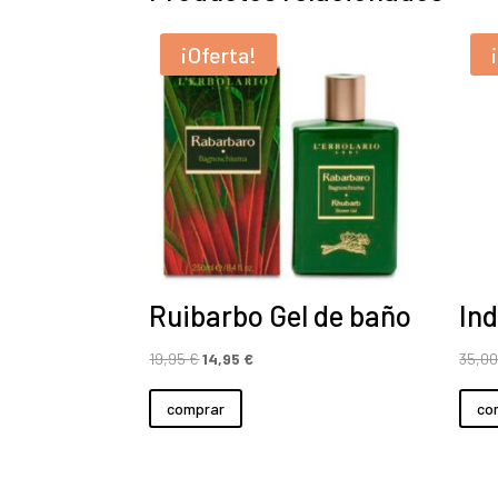
¡Oferta!
Ruibarbo Gel de baño
In
El
El
19,95
€
14,95
€
35,0
precio
precio
comprar
co
original
actual
era:
es:
19,95 €.
14,95 €.