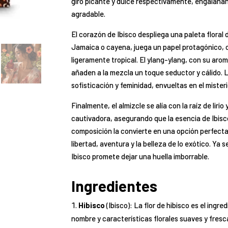
giro picante y dulce respectivamente, engalanan
agradable.
El corazón de Ibisco despliega una paleta floral
Jamaica o cayena, juega un papel protagónico, o
ligeramente tropical. El ylang-ylang, con su aroma
añaden a la mezcla un toque seductor y cálido. 
sofisticación y feminidad, envueltas en el misteri
Finalmente, el almizcle se alía con la raíz de lir
cautivadora, asegurando que la esencia de Ibis
composición la convierte en una opción perfect
libertad, aventura y la belleza de lo exótico. Ya 
Ibisco promete dejar una huella imborrable.
Ingredientes
Hibisco
(Ibisco): La flor de hibisco es el ingr
nombre y características florales suaves y fresc