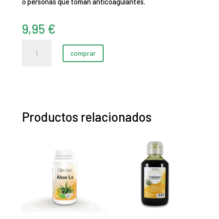
o personas que toman anticoagulantes.
9,95
€
NAC
comprar
(30
cápsulas)
cantidad
Productos relacionados