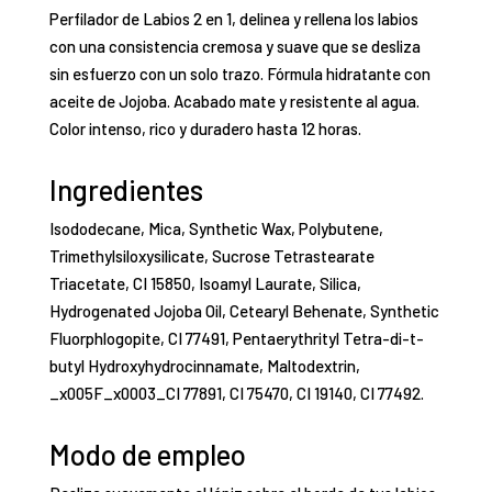
Perfilador de Labios 2 en 1, delinea y rellena los labios
con una consistencia cremosa y suave que se desliza
sin esfuerzo con un solo trazo. Fórmula hidratante con
aceite de Jojoba. Acabado mate y resistente al agua.
Color intenso, rico y duradero hasta 12 horas.
Ingredientes
Isododecane, Mica, Synthetic Wax, Polybutene,
Trimethylsiloxysilicate, Sucrose Tetrastearate
Triacetate, CI 15850, Isoamyl Laurate, Silica,
Hydrogenated Jojoba Oil, Cetearyl Behenate, Synthetic
Fluorphlogopite, CI 77491, Pentaerythrityl Tetra-di-t-
butyl Hydroxyhydrocinnamate, Maltodextrin,
_x005F_x0003_CI 77891, CI 75470, CI 19140, CI 77492.
Modo de empleo