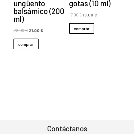
ungüento
gotas (10 ml)
balsámico (200
El
El
17,00
€
16,00
€
ml)
precio
precio
comprar
El
El
original
actual
22,00
€
21,00
€
precio
precio
era:
es:
comprar
original
actual
17,00 €.
16,00 €.
era:
es:
22,00 €.
21,00 €.
Contáctanos