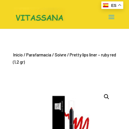
ES
Inicio
/
Parafarmacia
/
Soivre
/ Pretty lips liner – ruby red
(1,2 gr)