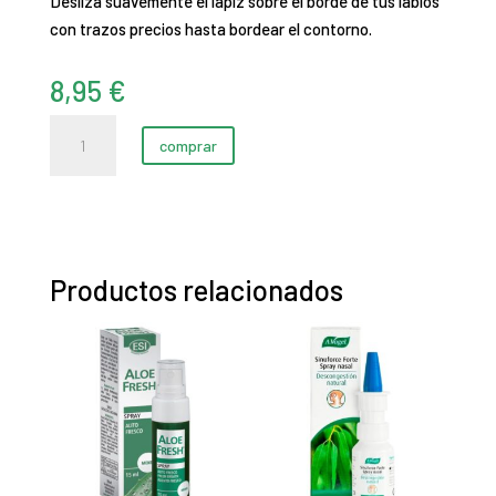
Desliza suavemente el lápiz sobre el borde de tus labios
con trazos precios hasta bordear el contorno.
8,95
€
Pretty
comprar
lips
liner
–
ruby
red
Productos relacionados
(1,2
gr)
cantidad