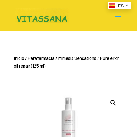
ES
Inicio
/
Parafarmacia
/
Mimesis Sensations
/ Pure elixir
oil repair (125 ml)