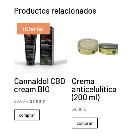
ml)
Productos relacionados
cantidad
¡Oferta!
Cannaldol CBD
Crema
cream BIO
anticelulítica
(200 ml)
El
El
28,00
€
27,00
€
precio
precio
34,00
€
comprar
original
actual
comprar
era:
es:
28,00 €.
27,00 €.