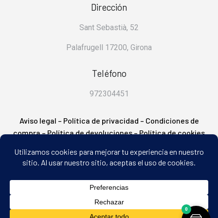
Dirección
Sant Sebastià, 52
Palafrugell 17200, Girona
Teléfono
972304451
Aviso legal
–
Política de privacidad
–
Condiciones de
compra
–
Política de devoluciones
–
Política de cookies
– FAQ’s
2
0