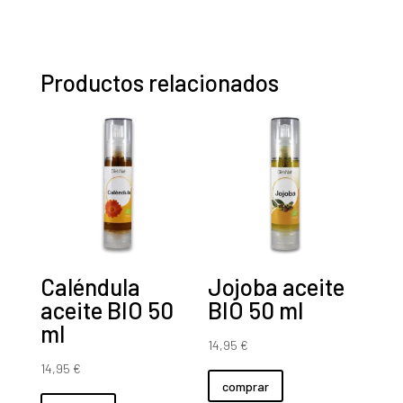
E.F.
(50
ml)
Productos relacionados
cantidad
Caléndula
Jojoba aceite
aceite BIO 50
BIO 50 ml
ml
14,95
€
14,95
€
comprar