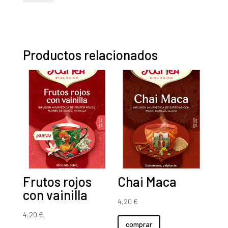
(20
filtros)
cantidad
Productos relacionados
Frutos rojos
Chai Maca
con vainilla
4,20
€
4,20
€
comprar