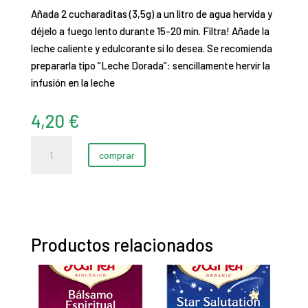
Añada 2 cucharaditas (3,5g) a un litro de agua hervida y
déjelo a fuego lento durante 15-20 min. Filtra! Añade la
leche caliente y edulcorante si lo desea. Se recomienda
prepararla tipo “Leche Dorada”: sencillamente hervir la
infusión en la leche
4,20
€
Chai
comprar
Cúrcuma
a
granel
cantidad
Productos relacionados