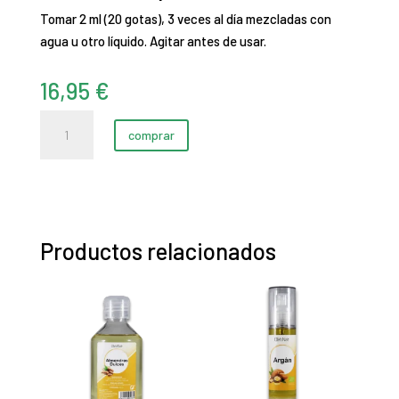
Tomar 2 ml (20 gotas), 3 veces al día mezcladas con
agua u otro líquido. Agitar antes de usar.
16,95
€
Alerg
comprar
Sin
-
20
E.F.
(50
Productos relacionados
ml)
cantidad