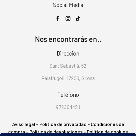
Social Media
Nos encontrarás en..
Dirección
Sant Sebastià, 52
Palafrugell 17200, Girona
Teléfono
972304451
Aviso legal
–
Política de privacidad
–
Condiciones de
compra
–
Política de devoluciones
–
Política de cookies