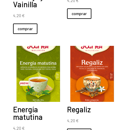
4,20
€
Vainilla
comprar
4,20
€
comprar
Energía
Regaliz
matutina
4,20
€
4,20
€