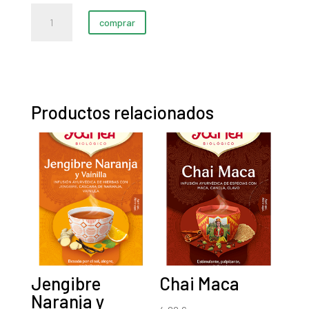
Amapola
comprar
(Papaver
Rhoeas)
30g
cantidad
Productos relacionados
Jengibre
Chai Maca
Naranja y