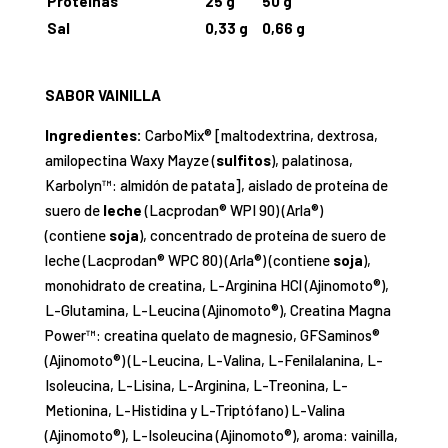
Proteínas
25 g
50 g
Sal
0,33 g
0,66 g
SABOR VAINILLA
Ingredientes:
CarboMix® [maltodextrina, dextrosa,
amilopectina Waxy Mayze (
sulfitos
), palatinosa,
Karbolyn™: almidón de patata], aislado de proteína de
suero de
leche
(Lacprodan® WPI 90) (Arla®)
(contiene
soja
), concentrado de proteína de suero de
leche (Lacprodan® WPC 80) (Arla®) (contiene
soja
),
monohidrato de creatina, L-Arginina HCl (Ajinomoto®),
L-Glutamina, L-Leucina (Ajinomoto®), Creatina Magna
Power™: creatina quelato de magnesio, GFSaminos®
(Ajinomoto®) (L-Leucina, L-Valina, L-Fenilalanina, L-
Isoleucina, L-Lisina, L-Arginina, L-Treonina, L-
Metionina, L-Histidina y L-Triptófano) L-Valina
(Ajinomoto®), L-Isoleucina (Ajinomoto®), aroma: vainilla,