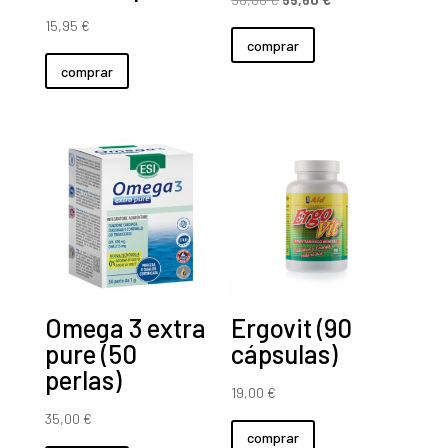
precio
precio
15,95
€
comprar
original
actual
comprar
era:
es:
56,60 €.
55,60 €.
Omega 3 extra
Ergovit (90
pure (50
cápsulas)
perlas)
19,00
€
35,00
€
comprar