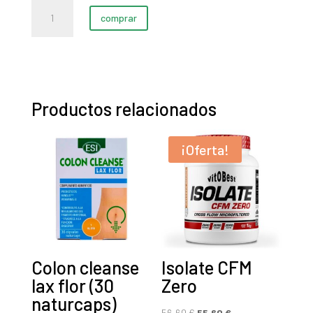
Anabolic
original
actual
comprar
Hero
era:
es:
cantidad
71,70 €.
70,70 €.
Productos relacionados
¡Oferta!
Colon cleanse
Isolate CFM
lax flor (30
Zero
naturcaps)
El
El
56,60
€
55,60
€