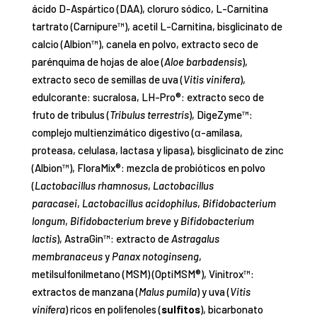
ácido D-Aspártico (DAA), cloruro sódico, L-Carnitina
tartrato (Carnipure™), acetil L-Carnitina, bisglicinato de
calcio (Albion™), canela en polvo, extracto seco de
parénquima de hojas de aloe (
Aloe barbadensis
),
extracto seco de semillas de uva (
Vitis vinifera
),
edulcorante: sucralosa, LH-Pro®: extracto seco de
fruto de tribulus (
Tribulus terrestris
), DigeZyme™:
complejo multienzimático digestivo (α-amilasa,
proteasa, celulasa, lactasa y lipasa), bisglicinato de zinc
(Albion™), FloraMix®: mezcla de probióticos en polvo
(
Lactobacillus rhamnosus
,
Lactobacillus
paracasei
,
Lactobacillus acidophilus
,
Bifidobacterium
longum
,
Bifidobacterium breve
y
Bifidobacterium
lactis
), AstraGin™: extracto de
Astragalus
membranaceus
y
Panax notoginseng
,
metilsulfonilmetano (MSM) (OptiMSM®), Vinitrox™:
extractos de manzana (
Malus pumila
) y uva (
Vitis
vinífera
) ricos en polifenoles (
sulfitos
), bicarbonato