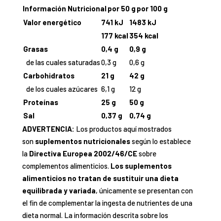
Información Nutricional
por 50 g
por 100 g
Valor energético
741 kJ
1483 kJ
177 kcal
354 kcal
Grasas
0,4 g
0,9 g
de las cuales saturadas
0,3 g
0,6 g
Carbohidratos
21 g
42 g
de los cuales azúcares
6,1 g
12 g
Proteínas
25 g
50 g
Sal
0,37 g
0,74 g
ADVERTENCIA:
Los productos aquí mostrados
son
suplementos nutricionales
según lo establece
la
Directiva Europea 2002/46/CE
sobre
complementos alimenticios.
Los suplementos
alimenticios no tratan de sustituir una dieta
equilibrada y variada
, únicamente se presentan con
el fin de complementar la ingesta de nutrientes de una
dieta normal. La información descrita sobre los