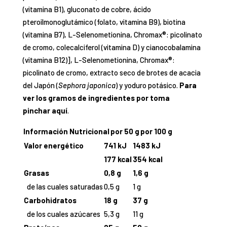
(vitamina B1), gluconato de cobre, ácido
pteroilmonoglutámico (folato, vitamina B9), biotina
(vitamina B7), L-Selenometionina, Chromax®: picolinato
de cromo, colecalciferol (vitamina D) y cianocobalamina
(vitamina B12)], L-Selenometionina, Chromax®:
picolinato de cromo, extracto seco de brotes de acacia
del Japón (
Sephora japonica
) y yoduro potásico.
Para
ver los gramos de ingredientes por toma
pinchar
aquí
.
Información Nutricional
por 50 g
por 100 g
Valor energético
741 kJ
1483 kJ
177 kcal
354 kcal
Grasas
0,8 g
1,6 g
de las cuales saturadas
0,5 g
1 g
Carbohidratos
18 g
37 g
de los cuales azúcares
5,3 g
11 g