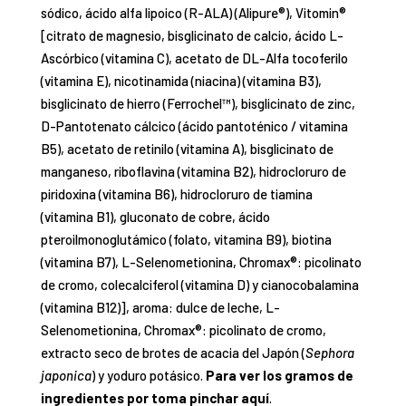
sódico, ácido alfa lipoico (R-ALA) (Alipure®), Vitomin®
[citrato de magnesio, bisglicinato de calcio, ácido L-
Ascórbico (vitamina C), acetato de DL-Alfa tocoferilo
(vitamina E), nicotinamida (niacina) (vitamina B3),
bisglicinato de hierro (Ferrochel™), bisglicinato de zinc,
D-Pantotenato cálcico (ácido pantoténico / vitamina
B5), acetato de retinilo (vitamina A), bisglicinato de
manganeso, riboflavina (vitamina B2), hidrocloruro de
piridoxina (vitamina B6), hidrocloruro de tiamina
(vitamina B1), gluconato de cobre, ácido
pteroilmonoglutámico (folato, vitamina B9), biotina
(vitamina B7), L-Selenometionina, Chromax®: picolinato
de cromo, colecalciferol (vitamina D) y cianocobalamina
(vitamina B12)], aroma: dulce de leche, L-
Selenometionina, Chromax®: picolinato de cromo,
extracto seco de brotes de acacia del Japón (
Sephora
japonica
) y yoduro potásico.
Para ver los gramos de
ingredientes por toma pinchar
aquí
.