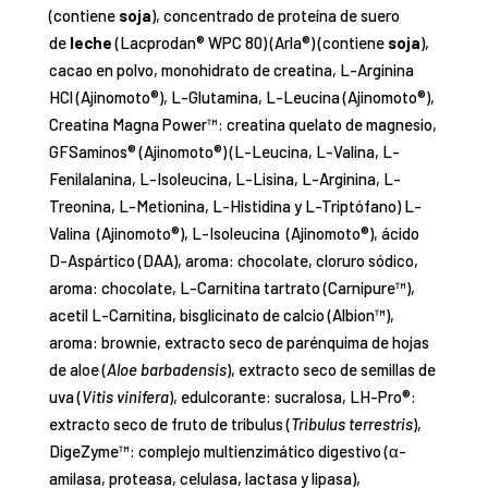
(contiene
soja
), concentrado de proteína de suero
de
leche
(Lacprodan® WPC 80) (Arla®) (contiene
soja
),
cacao en polvo, monohidrato de creatina, L-Arginina
HCl (Ajinomoto®), L-Glutamina, L-Leucina (Ajinomoto®),
Creatina Magna Power™: creatina quelato de magnesio,
GFSaminos® (Ajinomoto®) (L-Leucina, L-Valina, L-
Fenilalanina, L-Isoleucina, L-Lisina, L-Arginina, L-
Treonina, L-Metionina, L-Histidina y L-Triptófano) L-
Valina (Ajinomoto®), L-Isoleucina (Ajinomoto®), ácido
D-Aspártico (DAA), aroma: chocolate, cloruro sódico,
aroma: chocolate, L-Carnitina tartrato (Carnipure™),
acetil L-Carnitina, bisglicinato de calcio (Albion™),
aroma: brownie, extracto seco de parénquima de hojas
de aloe (
Aloe barbadensis
), extracto seco de semillas de
uva (
Vitis vinifera
), edulcorante: sucralosa, LH-Pro®:
extracto seco de fruto de tribulus (
Tribulus terrestris
),
DigeZyme™: complejo multienzimático digestivo (α-
amilasa, proteasa, celulasa, lactasa y lipasa),