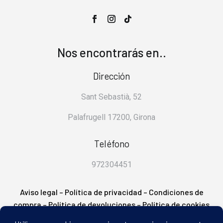
Nos encontrarás en..
Dirección
Sant Sebastià, 52
Palafrugell 17200, Girona
Teléfono
972304451
Aviso legal
–
Política de privacidad
–
Condiciones de
compra
–
Política de devoluciones
–
Política de cookies
– FAQ’s