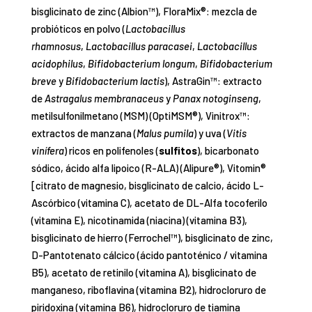
bisglicinato de zinc (Albion™), FloraMix®: mezcla de
probióticos en polvo (
Lactobacillus
rhamnosus
,
Lactobacillus paracasei
,
Lactobacillus
acidophilus
,
Bifidobacterium longum
,
Bifidobacterium
breve
y
Bifidobacterium lactis
), AstraGin™: extracto
de
Astragalus membranaceus
y
Panax notoginseng
,
metilsulfonilmetano (MSM) (OptiMSM®), Vinitrox™:
extractos de manzana (
Malus pumila
) y uva (
Vitis
vinífera
) ricos en polifenoles (
sulfitos
), bicarbonato
sódico, ácido alfa lipoico (R-ALA) (Alipure®), Vitomin®
[citrato de magnesio, bisglicinato de calcio, ácido L-
Ascórbico (vitamina C), acetato de DL-Alfa tocoferilo
(vitamina E), nicotinamida (niacina) (vitamina B3),
bisglicinato de hierro (Ferrochel™), bisglicinato de zinc,
D-Pantotenato cálcico (ácido pantoténico / vitamina
B5), acetato de retinilo (vitamina A), bisglicinato de
manganeso, riboflavina (vitamina B2), hidrocloruro de
piridoxina (vitamina B6), hidrocloruro de tiamina