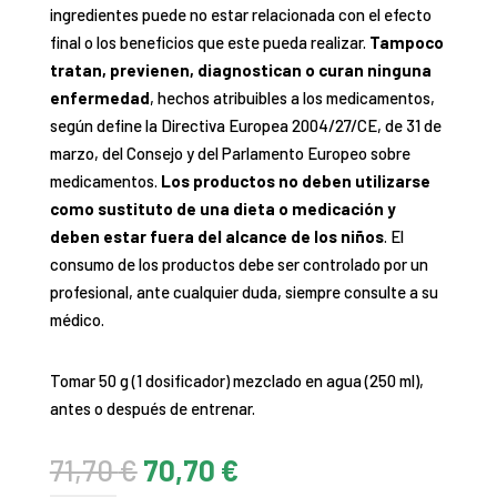
ingredientes puede no estar relacionada con el efecto
final o los beneficios que este pueda realizar.
Tampoco
tratan, previenen, diagnostican o curan ninguna
enfermedad
, hechos atribuibles a los medicamentos,
según define la Directiva Europea 2004/27/CE, de 31 de
marzo, del Consejo y del Parlamento Europeo sobre
medicamentos.
Los productos no deben utilizarse
como sustituto de una dieta o medicación y
deben estar fuera del alcance de los niños
. El
consumo de los productos debe ser controlado por un
profesional, ante cualquier duda, siempre consulte a su
médico.
Tomar 50 g (1 dosificador) mezclado en agua (250 ml),
antes o después de entrenar.
El
El
71,70
€
70,70
€
precio
precio