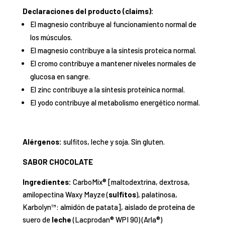
Declaraciones del producto (claims):
El magnesio contribuye al funcionamiento normal de
los músculos.
El magnesio contribuye a la síntesis proteica normal.
El cromo contribuye a mantener niveles normales de
glucosa en sangre.
El zinc contribuye a la síntesis proteínica normal.
El yodo contribuye al metabolismo energético normal.
Alérgenos:
sulfitos, leche y soja. Sin gluten.
SABOR CHOCOLATE
Ingredientes:
CarboMix® [maltodextrina, dextrosa,
amilopectina Waxy Mayze (
sulfitos
), palatinosa,
Karbolyn™: almidón de patata], aislado de proteína de
suero de
leche
(Lacprodan® WPI 90) (Arla®)