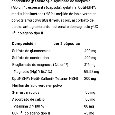
condroitina (
pescado
), bisglicinato de magnesio
(Albion™), espesante (cápsula): gelatina, OptiMSM®:
metilsulfonilmetano (MSM), mejillón de labio verde en
polvo (
Perna caniculus
) (
moluscos
), ascorbato de
calcio, antiaglomerante: estearato de magnesio y UC-
II®: colágeno tipo II.
Composición
por 2 cápsulas
Sulfato de glucosamina
400 mg
Sulfato de condroitina
400 mg
Bisglicinato de magnesio (Albion™)
314 mg
Magnesio (Mg) *(15,7 %)
58,92 mg
OptiMSM®: Metil-Sulfonil-Metano (MSM)
200 mg
Mejillón de labio verde en polvo
(Perna caniculus)
150 mg
Ascorbato de calcio
100 mg
Vitamina C *(100 %)
80 mg
UC-II®: colágeno tipo II
40 mg