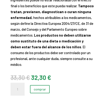
final o los beneficios que este pueda realizar.
Tampoco
tratan, previenen, diagnostican o curan ninguna
enfermedad
, hechos atribuibles a los medicamentos,
según define la Directiva Europea 2004/27/CE, de 31 de
marzo, del Consejo y del Parlamento Europeo sobre
medicamentos.
Los productos no deben utilizarse
como sustituto de una dieta o medicación y
deben estar fuera del alcance de los niños
. El
consumo de los productos debe ser controlado por un
profesional, ante cualquier duda, siempre consulte a su
médico.
El
El
33,30
€
32,30
€
precio
precio
ArtiFlex
original
actual
comprar
cantidad
era:
es:
33,30 €.
32,30 €.