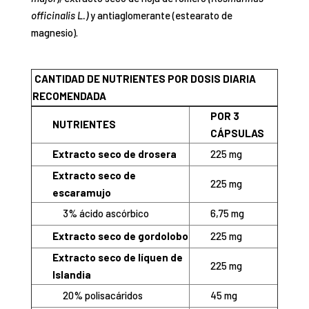
Extracto seco de
225 mg
escaramujo
3% ácido ascórbico
6,75 mg
Extracto seco de gordolobo
225 mg
Extracto seco de líquen de
225 mg
Islandia
20% polisacáridos
45 mg
Extracto seco de llantén
225 mg
Extracto seco de romero
225 mg
6% ácido ursólico
13,5 mg
Dosis diaria recomendada
3 cápsulas.
Modo de empleo