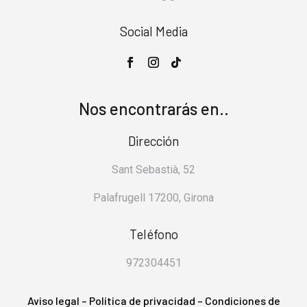
Palafrugell 17200, Girona
Teléfono
972304451
Aviso legal
–
Política de privacidad
–
Condiciones de
compra
–
Política de devoluciones
–
Política de cookies
– FAQ’s
2