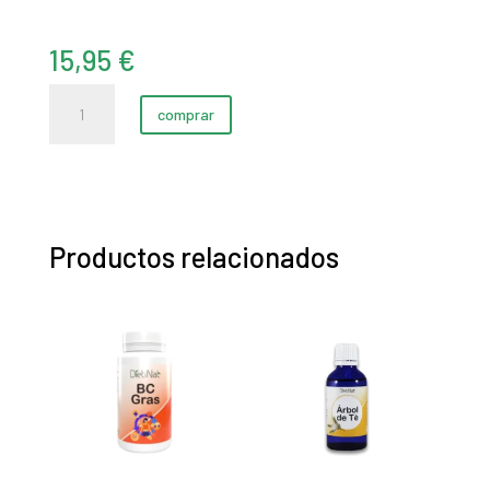
BC Gras (60
Árbol de Té (50
cápsulas)
ml)
17,95
€
19,95
€
comprar
comprar