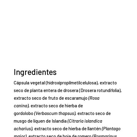
Cápsula vegetal (hidroxipropilmetilcelulosa), extracto
seco de planta entera de drosera (Drosera rotundifolia),
extracto seco de fruto de escaramujo
(Rosa
canina),
extracto seco de hierba de
gordolobo
(Verbascum thapsus),
extracto seco de
musgo de líquen de Islandia
(Citraria islandica
acharius),
extracto seco de hierba de llantén
(Plantago
major),
extracto seco de hoja de romero
(Rosmarinus
officinalis L.)
y antiaglomerante (estearato de
magnesio).
CANTIDAD DE NUTRIENTES POR DOSIS DIARIA
RECOMENDADA
POR 3
NUTRIENTES
CÁPSULAS
Extracto seco de drosera
225 mg