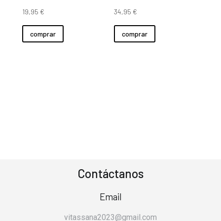
Contáctanos
Email
vitassana2023@gmail.com
Social Media
Nos encontrarás en..
Dirección
Sant Sebastià, 52