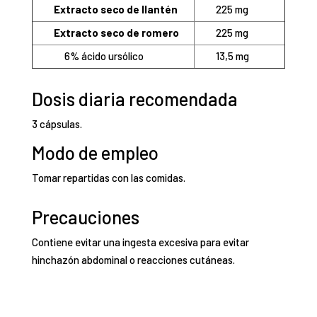
Tomar repartidas con las comidas.
Precauciones
Contiene evitar una ingesta excesiva para evitar
hinchazón abdominal o reacciones cutáneas.
15,95
€
BR+
comprar
(60
cápsulas)
cantidad
Productos relacionados