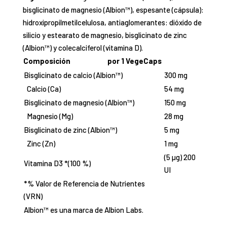
bisglicinato de magnesio (Albion™), espesante (cápsula):
hidroxipropilmetilcelulosa, antiaglomerantes: dióxido de
silicio y estearato de magnesio, bisglicinato de zinc
(Albion™) y colecalciferol (vitamina D).
Composición
por 1 VegeCaps
Bisglicinato de calcio (Albion™)
300 mg
Calcio (Ca)
54 mg
Bisglicinato de magnesio (Albion™)
150 mg
Magnesio (Mg)
28 mg
Bisglicinato de zinc (Albion™)
5 mg
Zinc (Zn)
1 mg
(5 µg) 200
Vitamina D3 *(100 %)
UI
*% Valor de Referencia de Nutrientes
(VRN)
Albion™ es una marca de Albion Labs.