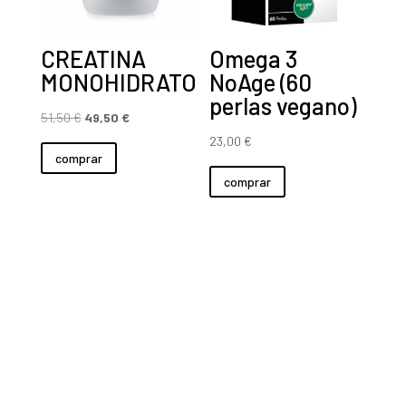
CREATINA
Omega 3
MONOHIDRATO
NoAge (60
perlas vegano)
El
El
51,50
€
49,50
€
precio
precio
23,00
€
comprar
original
actual
comprar
era:
es:
51,50 €.
49,50 €.