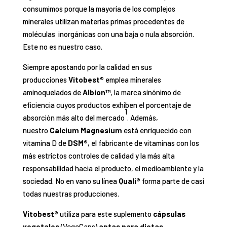
consumimos porque la mayoría de los complejos
minerales utilizan materias primas procedentes de
moléculas inorgánicas con una baja o nula absorción.
Este no es nuestro caso.
Siempre apostando por la calidad en sus
producciones
Vitobest®
emplea minerales
aminoquelados de
Albion™
, la marca sinónimo de
eficiencia cuyos productos exhiben el porcentaje de
1
absorción más alto del mercado
. Además,
nuestro
Calcium Magnesium
está enriquecido con
vitamina D de
DSM®
, el fabricante de vitaminas con los
más estrictos controles de calidad y la más alta
responsabilidad hacia el producto, el medioambiente y la
sociedad. No en vano su línea
Quali®
forma parte de casi
todas nuestras producciones.
Vitobest®
utiliza para este suplemento
cápsulas
vegetales
(VegeCaps)
aptas para dietas