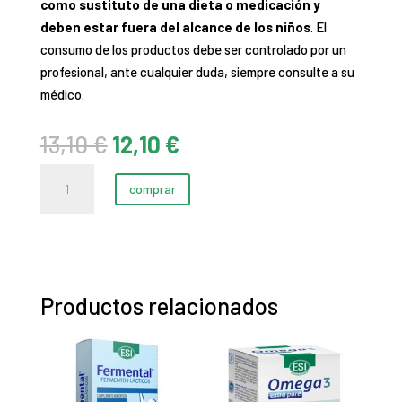
como sustituto de una dieta o medicación y
deben estar fuera del alcance de los niños
. El
consumo de los productos debe ser controlado por un
profesional, ante cualquier duda, siempre consulte a su
médico.
El
El
13,10
€
12,10
€
precio
precio
Calcium
original
actual
comprar
Magnesium
era:
es:
cantidad
13,10 €.
12,10 €.
Productos relacionados