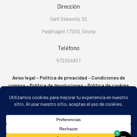
Dirección
Sant Sebastià, 52
Palafrugell 17200, Girona
Teléfono
972304451
Aviso legal
–
Política de privacidad
–
Condiciones de
compra
–
Política de devoluciones
–
Política de cookies
– FAQ’s
2
0