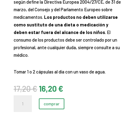
según define la Directiva Europea 2004/27/CE, de 31 de
marzo, del Consejo y del Parlamento Europeo sobre
medicamentos.
Los productos no deben utilizarse
como sustituto de una dieta o medicación y
deben estar fuera del alcance de los niños
. El
consumo de los productos debe ser controlado por un
profesional, ante cualquier duda, siempre consulte a su
médico.
Tomar 1 o 2 cápsulas al día con un vaso de agua.
El
El
17,20
€
16,20
€
precio
precio
Castaño
original
actual
comprar
de
era:
es:
Indias
17,20 €.
16,20 €.
BIO
cantidad