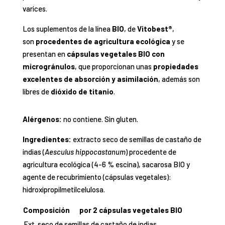
varices.
Los suplementos de la línea
BIO
, de
Vitobest®
,
son
procedentes de agricultura ecológica
y se
presentan en
cápsulas vegetales BIO con
microgránulos
, que proporcionan unas
propiedades
excelentes de absorción y asimilación
, además son
libres de
dióxido de titanio
.
Alérgenos:
no contiene. Sin gluten.
Ingredientes:
extracto seco de semillas de castaño de
indias (
Aesculus hippocastanum
) procedente de
agricultura ecológica (4-6 % escina), sacarosa BIO y
agente de recubrimiento (cápsulas vegetales):
hidroxipropilmetilcelulosa.
Composición
por 2 cápsulas vegetales BIO
Ext. seco de semillas de castaño de indias