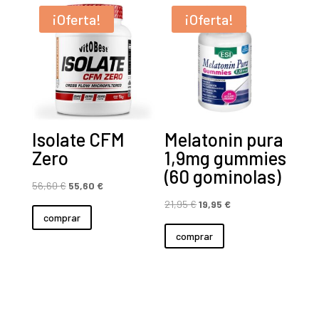
¡Oferta!
¡Oferta!
Isolate CFM
Melatonin pura
Zero
1,9mg gummies
(60 gominolas)
El
El
56,60
€
55,60
€
precio
precio
El
El
21,95
€
19,95
€
comprar
original
actual
precio
precio
comprar
era:
es:
original
actual
56,60 €.
55,60 €.
era:
es:
21,95 €.
19,95 €.