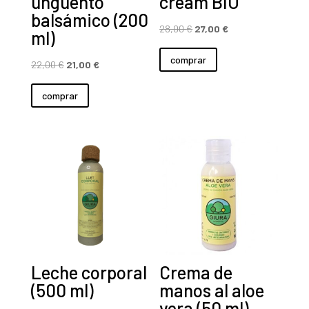
ungüento
cream BIO
balsámico (200
El
El
28,00
€
27,00
€
ml)
precio
precio
comprar
El
El
original
actual
22,00
€
21,00
€
precio
precio
era:
es:
comprar
original
actual
28,00 €.
27,00 €.
era:
es:
22,00 €.
21,00 €.
Leche corporal
Crema de
(500 ml)
manos al aloe
vera (50 ml)