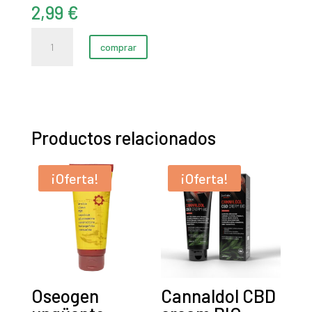
2,99
€
Crema
comprar
Para
Pies
Cuidado
Intenso,
75
Productos relacionados
ml
cantidad
¡Oferta!
¡Oferta!
Oseogen
Cannaldol CBD