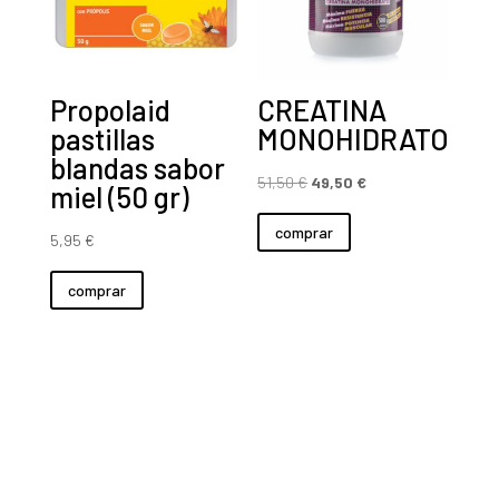
Propolaid
CREATINA
pastillas
MONOHIDRATO
blandas sabor
El
El
51,50
€
49,50
€
miel (50 gr)
precio
precio
comprar
original
actual
5,95
€
era:
es:
comprar
51,50 €.
49,50 €.