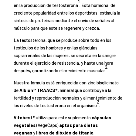
1
en la producción de testosterona
. Esta hormona, de
creciente popularidad entre los deportistas, estimula la
síntesis de proteínas mediante el envío de señales al
músculo para que este se regenere y crezca.
La testosterona, que se produce sobre todo en los
testículos de los hombres y en las glándulas
suprarrenales de las mujeres, se secreta en la sangre
durante el ejercicio de resistencia, y hasta una hora
2
después, garantizando el crecimiento muscular
.
Nuestra fórmula está enriquecida con zinc bisglicinato
de
Albion™
TRAACS®
, mineral que contribuye a la
fertilidad y reproducción normales y al mantenimiento de
2
los niveles de testosterona en el organismo
.
Vitobest®
utiliza para este suplemento
cápsulas
vegetales
(VegeCaps)
aptas para dietas
veganas
y
libres de dióxido de titanio
.