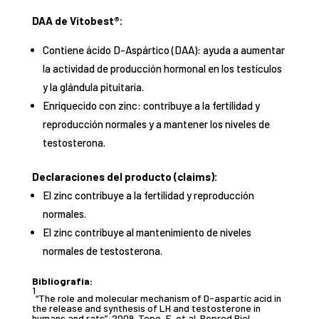
DAA de Vitobest®:
Contiene ácido D-Aspártico (DAA): ayuda a aumentar
la actividad de producción hormonal en los testículos
y la glándula pituitaria.
Enriquecido con zinc: contribuye a la fertilidad y
reproducción normales y a mantener los niveles de
testosterona.
Declaraciones del producto (claims):
El zinc contribuye a la fertilidad y reproducción
normales.
El zinc contribuye al mantenimiento de niveles
normales de testosterona.
Bibliografía:
1
“The role and molecular mechanism of D-aspartic acid in
the release and synthesis of LH and testosterone in
humans and rats”. 2009. Topo, E. et al. Reprod Biol