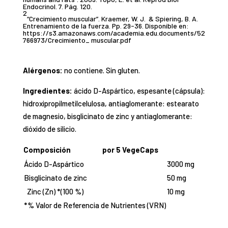
Endocrinol. 7. Pág. 120.
2
“Crecimiento muscular”. Kraemer, W. J. & Spiering, B. A.
Entrenamiento de la fuerza. Pp. 29-36. Disponible en:
https://s3.amazonaws.com/academia.edu.documents/52
766973/Crecimiento_ muscular.pdf
Alérgenos:
no contiene. Sin gluten.
Ingredientes:
ácido D-Aspártico, espesante (cápsula):
hidroxipropilmetilcelulosa, antiaglomerante: estearato
de magnesio, bisglicinato de zinc y antiaglomerante:
dióxido de silicio.
Composición
por 5 VegeCaps
Ácido D-Aspártico
3000 mg
Bisglicinato de zinc
50 mg
Zinc (Zn) *(100 %)
10 mg
*% Valor de Referencia de Nutrientes (VRN)