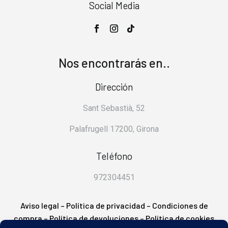
Social Media
Nos encontrarás en..
Dirección
Sant Sebastià, 52
Palafrugell 17200, Girona
Teléfono
972304451
Aviso legal
–
Política de privacidad
–
Condiciones de
compra
–
Política de devoluciones
–
Política de cookies