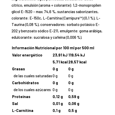
cítrico, emulsión (aroma + colorante): 1,2-monopropilen
glicol E-1520 – max. 74,6 %, sustancias saborizantes,
colorante: E-150c, L-Carnitina (Carnipure™) (0,1 %), L-
Taurina (0,08 %), conservadores: sorbato potásico E-
202 y benzoato sódico E-211, emulgente: goma arábiga,
edulcorante: sucralosa y cafeína (0,006 %).
Información Nutricional
por 100 ml
por 500 ml
Valor energético
23,91 kJ
119,54 kJ
5,71 kcal
28,57 kcal
Grasas
0 g
0 g
de las cuales saturadas
0 g
0 g
Carbohidratos
0 g
0 g
de los cuales azúcares
0 g
0 g
Proteínas
0,12 g
0,59 g
Sal
0,01 g
0,06 g
L-Carnitina
0,1 g
0,5 g