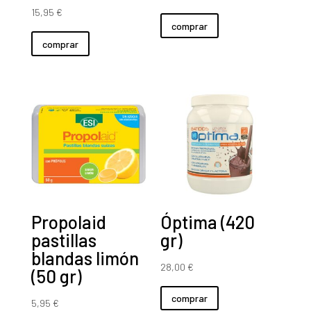
precio
precio
15,95
€
comprar
original
actual
comprar
era:
es:
54,50 €.
53,50 €.
Propolaid
Óptima (420
pastillas
gr)
blandas limón
28,00
€
(50 gr)
comprar
5,95
€