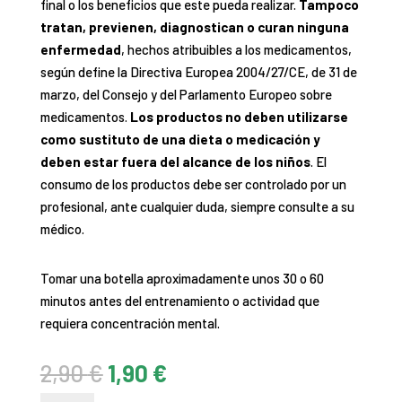
final o los beneficios que este pueda realizar.
Tampoco
tratan, previenen, diagnostican o curan ninguna
enfermedad
, hechos atribuibles a los medicamentos,
según define la Directiva Europea 2004/27/CE, de 31 de
marzo, del Consejo y del Parlamento Europeo sobre
medicamentos.
Los productos no deben utilizarse
como sustituto de una dieta o medicación y
deben estar fuera del alcance de los niños
. El
consumo de los productos debe ser controlado por un
profesional, ante cualquier duda, siempre consulte a su
médico.
Tomar una botella aproximadamente unos 30 o 60
minutos antes del entrenamiento o actividad que
requiera concentración mental.
El
El
2,90
€
1,90
€
precio
precio