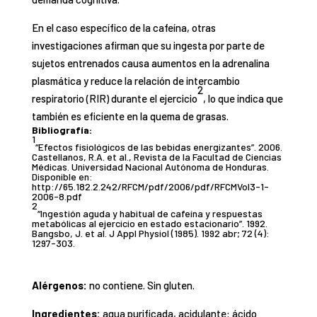
En el caso específico de la cafeína, otras
investigaciones afirman que su ingesta por parte de
sujetos entrenados causa aumentos en la adrenalina
plasmática y reduce la relación de intercambio
2
respiratorio (RIR) durante el ejercicio
, lo que indica que
también es eficiente en la quema de grasas.
Bibliografía:
1
“Efectos fisiológicos de las bebidas energizantes”. 2006.
Castellanos, R.A. et al., Revista de la Facultad de Ciencias
Médicas. Universidad Nacional Autónoma de Honduras.
Disponible en:
http://65.182.2.242/RFCM/pdf/2006/pdf/RFCMVol3-1-
2006-8.pdf
2
“Ingestión aguda y habitual de cafeína y respuestas
metabólicas al ejercicio en estado estacionario”. 1992.
Bangsbo, J. et al. J Appl Physiol (1985). 1992 abr; 72 (4):
1297-303.
Alérgenos:
no contiene. Sin gluten.
Ingredientes:
agua purificada, acidulante: ácido