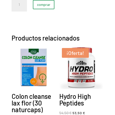
Dark
original
actual
comprar
Energy
era:
es:
cantidad
2,90 €.
1,90 €.
Productos relacionados
¡Oferta!
Colon cleanse
Hydro High
lax flor (30
Peptides
naturcaps)
El
El
54,50
€
53,50
€