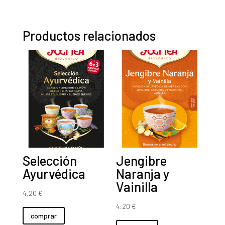
gr
cantidad
Productos relacionados
Selección
Jengibre
Ayurvédica
Naranja y
Vainilla
4,20
€
4,20
€
comprar