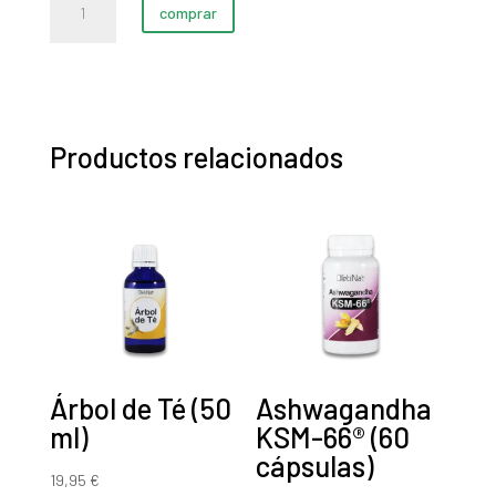
comprar
E.F.
(50
ml)
cantidad
Productos relacionados
Árbol de Té (50
Ashwagandha
ml)
KSM-66® (60
cápsulas)
19,95
€