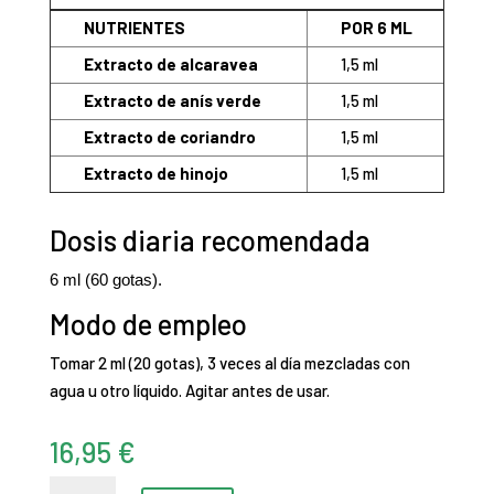
NUTRIENTES
POR 6 ML
Extracto de alcaravea
1,5 ml
Extracto de anís verde
1,5 ml
Extracto de coriandro
1,5 ml
Extracto de hinojo
1,5 ml
Dosis diaria recomendada
6 ml (60 gotas).
Modo de empleo
Tomar 2 ml (20 gotas), 3 veces al día mezcladas con
agua u otro líquido. Agitar antes de usar.
16,95
€
FlatuFin