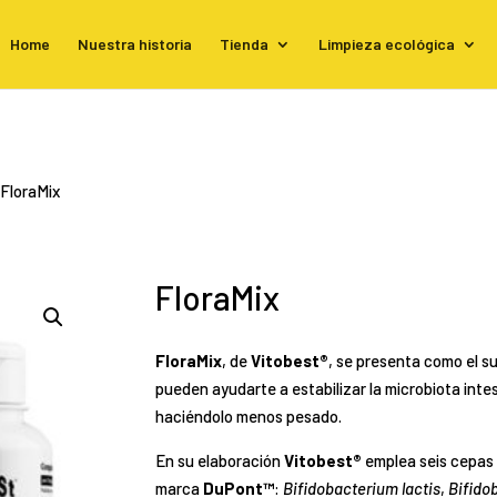
Home
Nuestra historia
Tienda
Limpieza ecológica
 FloraMix
FloraMix
FloraMix
, de
Vitobest®
, se presenta como el 
pueden ayudarte a estabilizar la microbiota intes
haciéndolo menos pesado.
En su elaboración
Vitobest®
emplea seis cepas 
marca
DuPont™
:
Bifidobacterium lactis
,
Bifido