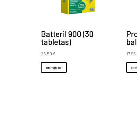
Batteril 900 (30
Pro
tabletas)
bal
25,50
€
17,95
comprar
co