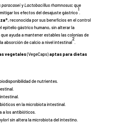
s paracasei
y
Lactobacillus rhamnosus
; que
1
 mitigar los efectos del desajuste gástrico
.
nza®
, reconocida por sus beneficios en el control
l epitelio gástrico humano, sin alterar la
a), que ayuda a mantener estables las colonias de
2
a absorción de calcio a nivel intestinal
.
as vegetales
(VegeCaps)
aptas para dietas
biodisponibilidad de nutrientes.
estinal.
intestinal.
ióticos en la microbiota intestinal.
 a los antibióticos.
ylori
sin altera la microbiota del intestino.