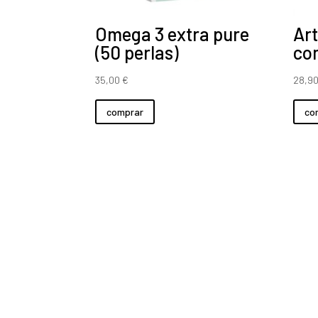
Omega 3 extra pure
Art
(50 perlas)
co
35,00
€
28,9
comprar
co