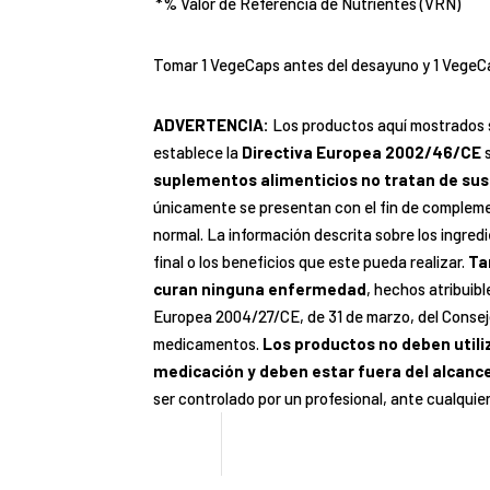
*% Valor de Referencia de Nutrientes (VRN)
Tomar 1 VegeCaps antes del desayuno y 1 VegeCa
ADVERTENCIA:
Los productos aquí mostrados
establece la
Directiva Europea 2002/46/CE
s
suplementos alimenticios no tratan de sust
únicamente se presentan con el fin de complemen
normal. La información descrita sobre los ingred
final o los beneficios que este pueda realizar.
Ta
curan ninguna enfermedad
, hechos atribuib
Europea 2004/27/CE, de 31 de marzo, del Consej
medicamentos.
Los productos no deben utili
medicación y deben estar fuera del alcance
ser controlado por un profesional, ante cualquie