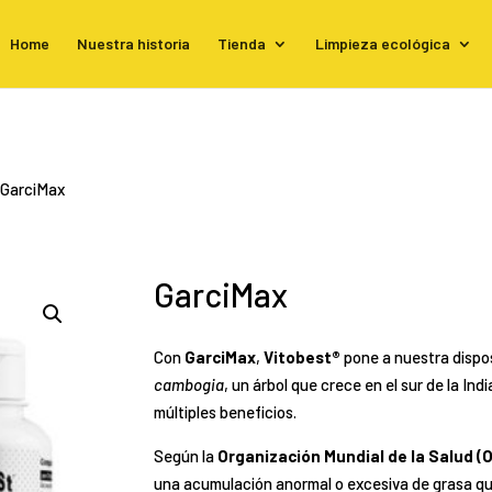
Home
Nuestra historia
Tienda
Limpieza ecológica
 GarciMax
GarciMax
Con
GarciMax
,
Vitobest®
pone a nuestra dispos
cambogia
, un árbol que crece en el sur de la In
múltiples beneficios.
Según la
Organización Mundial de la Salud (
una acumulación anormal o excesiva de grasa que