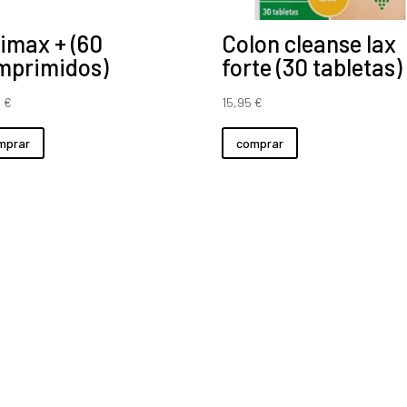
imax + (60
Colon cleanse lax
mprimidos)
forte (30 tabletas)
0
€
15,95
€
mprar
comprar