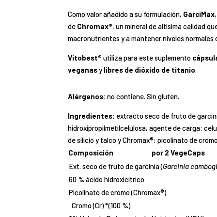
Como valor añadido a su formulación,
GarciMax
de
Chromax®
, un mineral de altísima calidad q
macronutrientes y a mantener niveles normales 
Vitobest®
utiliza para este suplemento
cápsul
veganas
y
libres de dióxido de titanio
.
Alérgenos:
no contiene. Sin gluten.
Ingredientes:
extracto seco de fruto de garcini
hidroxipropilmetilcelulosa, agente de carga: cel
de silicio y talco y Chromax®: picolinato de cromo
Composición
por 2 VegeCaps
Ext. seco de fruto de garcinia (
Garcinia cambog
60 % ácido hidroxicítrico
Picolinato de cromo (Chromax®)
Cromo (Cr) *(100 %)