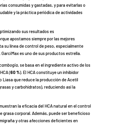
orías consumidas y gastadas, y para evitarlas o
ludable y la práctica periódica de actividades
ptimizando sus resultados es
porque apostamos siempre por las mejores
a su línea de control de peso, especialmente
 GarciMax es uno de sus productos estrella.
 cambogia
, se basa en el ingrediente activo de los
 HCA (
60 %
). El HCA constituye un inhibidor
 Liasa que reduce la producción de Acetil
rasas y carbohidratos), reduciendo así la
uestran la eficacia del HCA natural en el control
s de grasa corporal. Además, puede ser beneficioso
a migraña y otras afecciones deficientes en