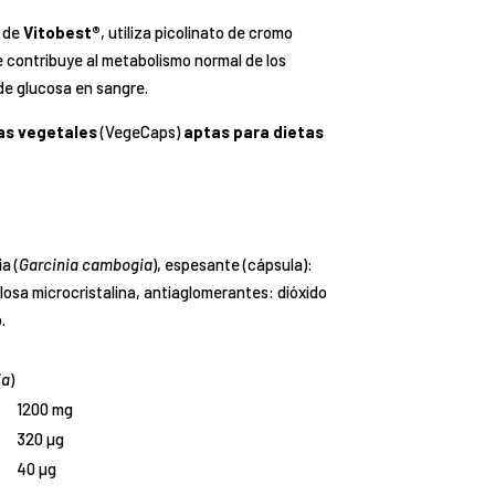
, de
Vitobest®
, utiliza picolinato de cromo
ue contribuye al metabolismo normal de los
de glucosa en sangre.
as vegetales
(VegeCaps)
aptas para dietas
a (
Garcinia cambogia
), espesante (cápsula):
ulosa microcristalina, antiaglomerantes: dióxido
.
ia
)
1200 mg
320 µg
40 µg