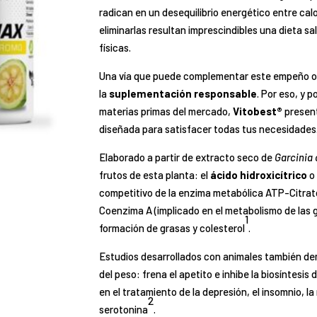
radican en un desequilibrio energético entre cal
eliminarlas resultan imprescindibles una dieta sa
físicas.
Una vía que puede complementar este empeño o
la
suplementación responsable
. Por eso, y 
materias primas del mercado,
Vitobest®
present
diseñada para satisfacer todas tus necesidades.
Elaborado a partir de extracto seco de
Garcinia
frutos de esta planta: el
ácido hidroxicítrico
o
competitivo de la enzima metabólica ATP-Citrato
Coenzima A (implicado en el metabolismo de las g
1
formación de grasas y colesterol
.
Estudios desarrollados con animales también dem
del peso: frena el apetito e inhibe la biosíntesi
en el tratamiento de la depresión, el insomnio, l
2
serotonina
.