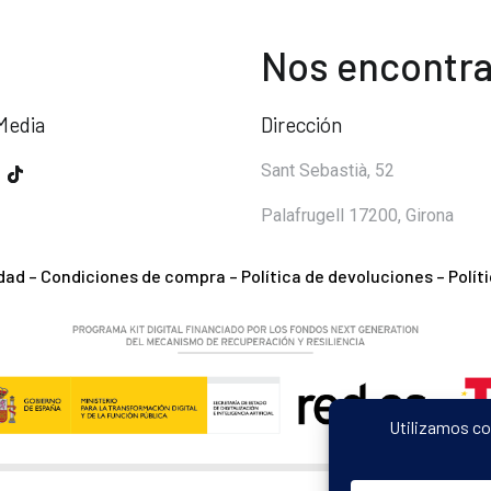
Nos encontra
Media
Dirección
Sant Sebastià, 52
Palafrugell 17200, Girona
idad
–
Condiciones de compra
–
Política de devoluciones
–
Polít