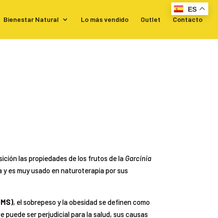
ES
Bienestar Natural
Lo más vendido
Outlet
Contacto
ición las propiedades de los frutos de la
Garcinia
dia y es muy usado en naturoterapia por sus
OMS)
, el sobrepeso y la obesidad se definen como
 puede ser perjudicial para la salud, sus causas