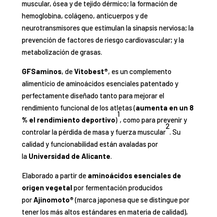
muscular, ósea y de tejido dérmico; la formación de
hemoglobina, colágeno, anticuerpos y de
neurotransmisores que estimulan la sinapsis nerviosa; la
prevención de factores de riesgo cardiovascular; y la
metabolización de grasas.
GFSaminos
, de
Vitobest®
, es un complemento
alimenticio de aminoácidos esenciales patentado y
perfectamente diseñado tanto para mejorar el
rendimiento funcional de los atletas (
aumenta en un 8
1
% el rendimiento deportivo
)
, como para prevenir y
2
controlar la pérdida de masa y fuerza muscular
. Su
calidad y funcionabilidad están avaladas por
la
Universidad de Alicante
.
Elaborado a partir de
aminoácidos esenciales de
origen vegetal
por fermentación producidos
por
Ajinomoto®
(marca japonesa que se distingue por
tener los más altos estándares en materia de calidad),