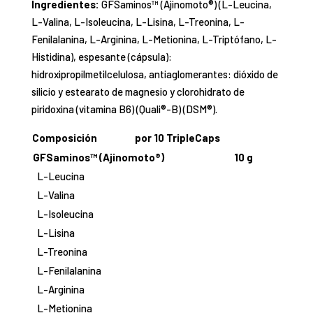
Ingredientes:
GFSaminos™ (Ajinomoto®) (L-Leucina,
L-Valina, L-Isoleucina, L-Lisina, L-Treonina, L-
Fenilalanina, L-Arginina, L-Metionina, L-Triptófano, L-
Histidina), espesante (cápsula):
hidroxipropilmetilcelulosa, antiaglomerantes: dióxido de
silicio y estearato de magnesio y clorohidrato de
piridoxina (vitamina B6) (Quali®-B) (DSM®).
Composición
por 10 TripleCaps
GFSaminos™ (Ajinomoto®)
10 g
L-Leucina
L-Valina
L-Isoleucina
L-Lisina
L-Treonina
L-Fenilalanina
L-Arginina
L-Metionina