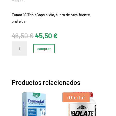
médico.
Tomar 10 TripleCaps al día, fuera de otra fuente
proteica.
El
El
46,50
€
45,50
€
precio
precio
GFS
original
actual
comprar
Aminos
era:
es:
(Cápsulas)
46,50 €.
45,50 €.
cantidad
Productos relacionados
¡Oferta!