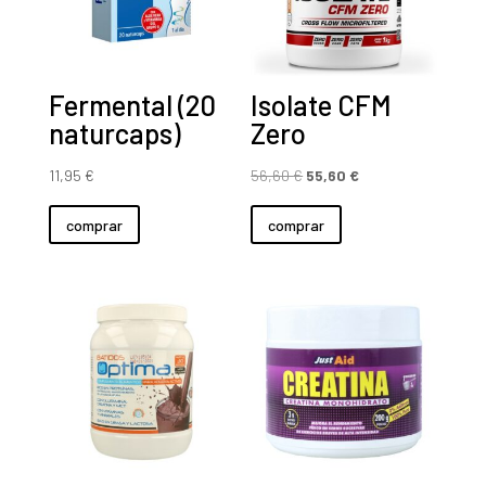
Fermental (20
Isolate CFM
naturcaps)
Zero
El
El
11,95
€
56,60
€
55,60
€
precio
precio
comprar
comprar
original
actual
era:
es:
56,60 €.
55,60 €.