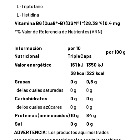
L-Triptófano
L-Histidina
Vitamina B6 (Quali®-B) (DSM®) *(28,39 %)
0,4 mg
*% Valor de Referencia de Nutrientes (VRN)
Información
por 10
por 100 g
Nutricional
TripleCaps
Valor energético
161 kJ
1350 kJ
38 kcal
322 kcal
Grasas
0 g
0,8 g
de las cuales saturadas
0 g
0 g
Carbohidratos
0 g
0 g
de los cuales azúcares
0 g
0 g
Proteínas (aminoácidos)
10 g
84 g
Sal
0 g
0 g
ADVERTENCIA:
Los productos aquí mostrados