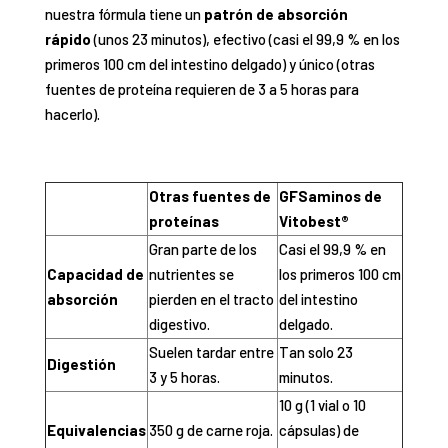
nuestra fórmula tiene un
patrón de absorción
rápido
(unos 23 minutos), efectivo (casi el 99,9 % en los
primeros 100 cm del intestino delgado) y único (otras
fuentes de proteína requieren de 3 a 5 horas para
hacerlo).
Otras fuentes de
GFSaminos de
proteínas
Vitobest®
Gran parte de los
Casi el 99,9 % en
Capacidad de
nutrientes se
los primeros 100 cm
absorción
pierden en el tracto
del intestino
digestivo.
delgado.
Suelen tardar entre
Tan solo 23
Digestión
3 y 5 horas.
minutos.
10 g (1 vial o 10
Equivalencias
350 g de carne roja.
cápsulas) de