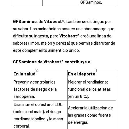
GFSaminos.
GFSaminos
, de
Vitobest®
, también se distingue por
su sabor. Los aminoácidos poseen un sabor amargo que
dificulta su ingesta, pero
Vitobest®
creó una línea de
sabores (limón, melón y cereza) que permite disfrutar de
este complemento alimenticio único.
GFSaminos de Vitobest® contribuye a:
2
1
En la salud
En el deporte
Prevenir y controlar los
Mejorar el rendimiento
factores de riesgo de la
funcional de los atletas
sarcopenia.
(en un 8 %).
Disminuir el colesterol LDL
Acelerar la utilización de
(colesterol malo), el riesgo
las grasas como fuente
cardiometabólico y la masa
de energía.
corporal.