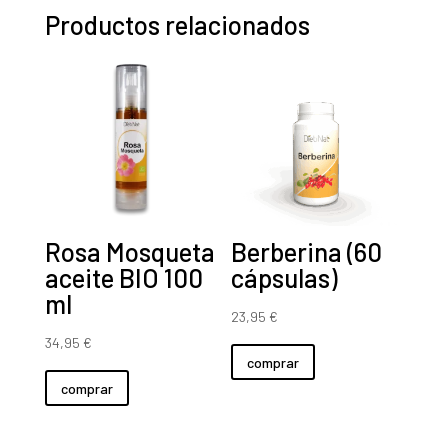
cápsulas)
Productos relacionados
cantidad
Rosa Mosqueta
Berberina (60
aceite BIO 100
cápsulas)
ml
23,95
€
34,95
€
comprar
comprar