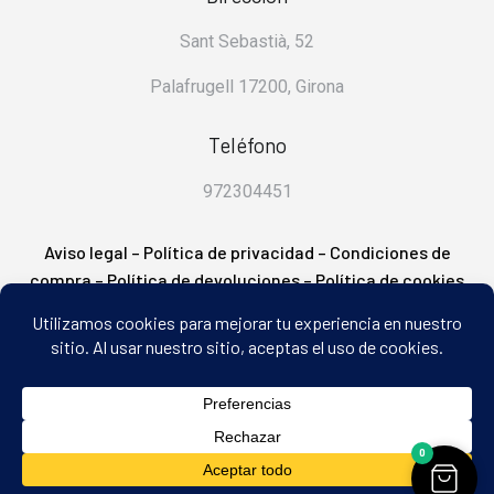
Sant Sebastià, 52
Palafrugell 17200, Girona
Teléfono
972304451
Aviso legal
–
Política de privacidad
–
Condiciones de
compra
–
Política de devoluciones
–
Política de cookies
– FAQ’s
2
0