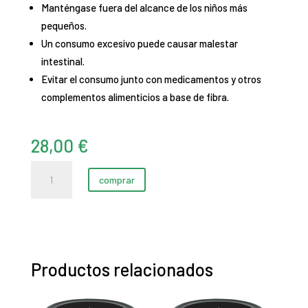
Manténgase fuera del alcance de los niños más
pequeños.
Un consumo excesivo puede causar malestar
intestinal.
Evitar el consumo junto con medicamentos y otros
complementos alimenticios a base de fibra.
28,00
€
Ginseng
comprar
negro
fermentado
(24
cápsulas)
cantidad
Productos relacionados