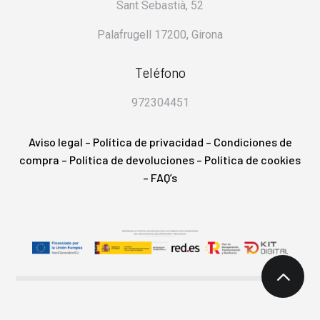
Sant Sebastià, 52
Palafrugell 17200, Girona
Teléfono
972304451
Aviso legal
–
Política de privacidad
–
Condiciones de
compra
–
Política de devoluciones
–
Política de cookies
– FAQ’s
2