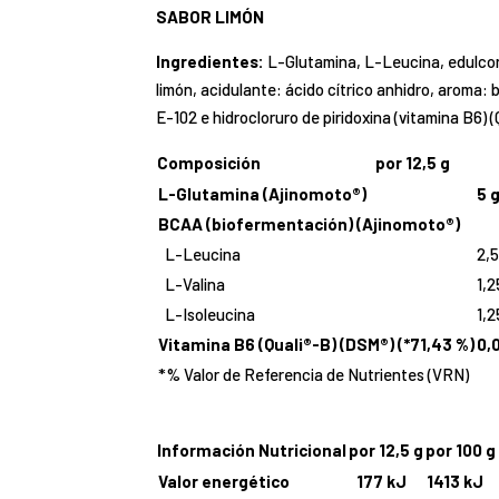
SABOR LIMÓN
Ingredientes:
L-Glutamina, L-Leucina, edulcora
limón, acidulante: ácido cítrico anhidro, aroma: 
E-102 e hidrocloruro de piridoxina (vitamina B6) 
Composición
por 12,5 g
L-Glutamina (Ajinomoto®)
5 
BCAA (biofermentación) (Ajinomoto®)
L-Leucina
2,5
L-Valina
1,2
L-Isoleucina
1,2
Vitamina B6 (Quali®-B) (DSM®) (*71,43 %)
0,
*% Valor de Referencia de Nutrientes (VRN)
Información Nutricional
por 12,5 g
por 100 g
Valor energético
177 kJ
1413 kJ