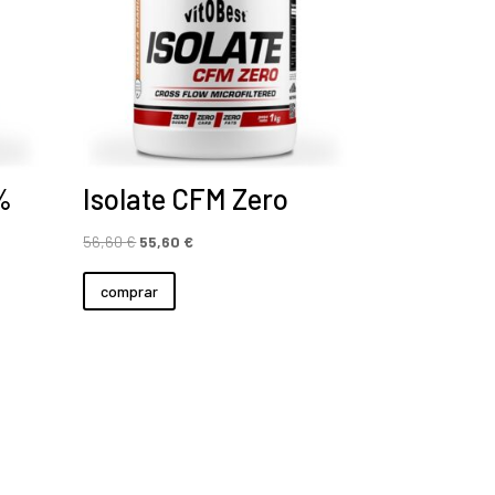
%
Isolate CFM Zero
El
El
56,60
€
55,60
€
precio
precio
comprar
original
actual
era:
es:
56,60 €.
55,60 €.