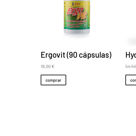
Ergovit (90 cápsulas)
Hy
19,00
€
54,5
comprar
co