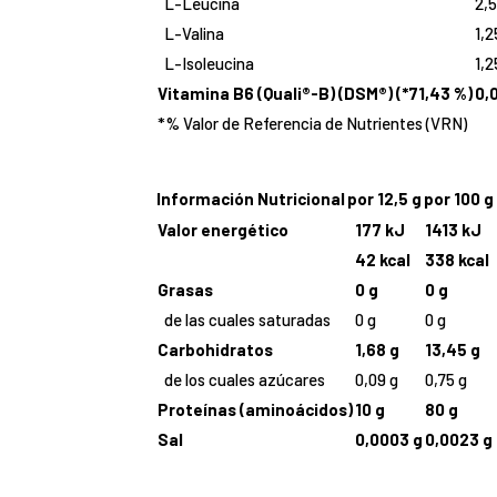
L-Leucina
2,5
L-Valina
1,2
L-Isoleucina
1,2
Vitamina B6 (Quali®-B) (DSM®) (*71,43 %)
0,
*% Valor de Referencia de Nutrientes (VRN)
Información Nutricional
por 12,5 g
por 100 g
Valor energético
177 kJ
1413 kJ
42 kcal
338 kcal
Grasas
0 g
0 g
de las cuales saturadas
0 g
0 g
Carbohidratos
1,68 g
13,45 g
de los cuales azúcares
0,09 g
0,75 g
Proteínas (aminoácidos)
10 g
80 g
Sal
0,0003 g
0,0023 g