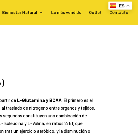
ES
Bienestar Natural
Lo más vendido
Outlet
Contacto
)
 partir de
L-Glutamina y BCAA
. El primero es el
 al traslado de nitrógeno entre órganos y tejidos,
 Los segundos constituyen una combinación de
soleucina y L-Valina, en ratios 2:1:1) que
ón tras un ejercicio aeróbico, y la disminución o