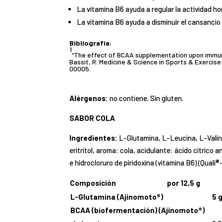
La vitamina B6 ayuda a regular la actividad ho
La vitamina B6 ayuda a disminuir el cansancio y
Bibliografía:
1
“The effect of BCAA supplementation upon immun
Bassit, R. Medicine & Science in Sports & Exerci
00005.
Alérgenos:
no contiene. Sin gluten.
SABOR COLA
Ingredientes:
L-Glutamina, L-Leucina, L-Valina
eritritol, aroma: cola, acidulante: ácido cítrico
e hidrocloruro de piridoxina (vitamina B6) (Quali
Composición
por 12,5 g
L-Glutamina (Ajinomoto®)
5 
BCAA (biofermentación) (Ajinomoto®)