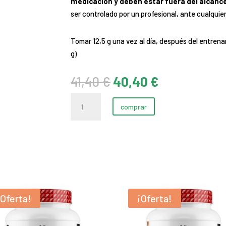
medicación y deben estar fuera del alcance
ser controlado por un profesional, ante cualquie
Tomar 12,5 g una vez al día, después del entrena
g)
El
El
41,40
€
40,40
€
precio
precio
Glutamine+BCAA
original
actual
comprar
(Polvo)
era:
es:
cantidad
41,40 €.
40,40 €.
¡Oferta!
¡Oferta!