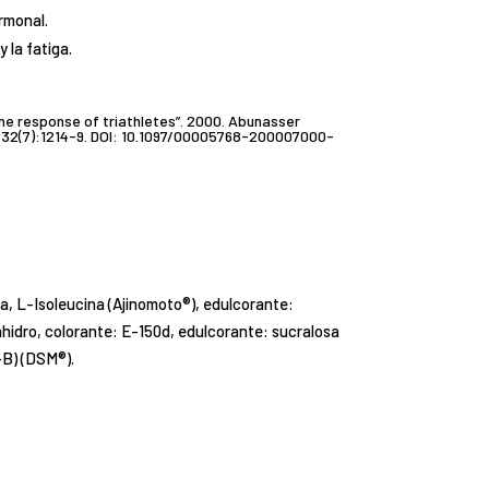
rmonal.
 la fatiga.
e response of triathletes”. 2000. Abunasser
se 32(7):1214-9. DOI: 10.1097/00005768-200007000-
, L-Isoleucina (Ajinomoto®), edulcorante:
 anhidro, colorante: E-150d, edulcorante: sucralosa
®-B) (DSM®).
g