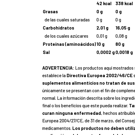
42 kcal
338 kcal
Grasas
0 g
0 g
de las cuales saturadas
0 g
0 g
Carbohidratos
2,01 g
16,05 g
de los cuales azúcares
0,01 g
0,08 g
Proteínas (aminoácidos)
10 g
80 g
Sal
0,0002 g
0,0018 g
ADVERTENCIA:
Los productos aquí mostrados
establece la
Directiva Europea 2002/46/CE
s
suplementos alimenticios no tratan de sust
únicamente se presentan con el fin de complemen
normal. La información descrita sobre los ingred
final o los beneficios que este pueda realizar.
Ta
curan ninguna enfermedad
, hechos atribuib
Europea 2004/27/CE, de 31 de marzo, del Consej
medicamentos.
Los productos no deben utili