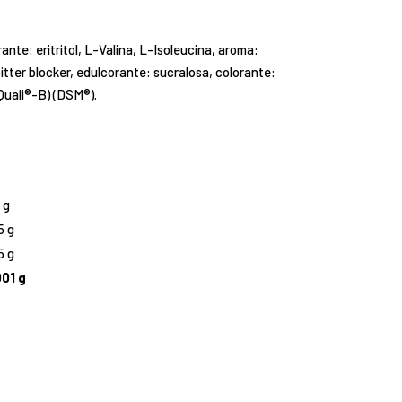
nte: eritritol, L-Valina, L-Isoleucina, aroma:
bitter blocker, edulcorante: sucralosa, colorante:
(Quali®-B) (DSM®).
g
 g
5 g
5 g
001 g