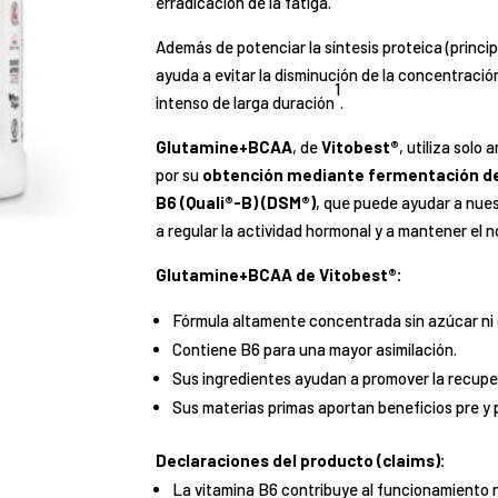
erradicación de la fatiga.
Además de potenciar la síntesis proteica (princi
ayuda a evitar la disminución de la concentració
1
intenso de larga duración
.
Glutamine+BCAA
, de
Vitobest®
, utiliza solo
por su
obtención mediante fermentación d
B6 (Quali®-B) (DSM®)
, que puede ayudar a nuest
a regular la actividad hormonal y a mantener el 
Glutamine+BCAA de Vitobest®:
Fórmula altamente concentrada sin azúcar ni 
Contiene B6 para una mayor asimilación.
Sus ingredientes ayudan a promover la recupe
Sus materias primas aportan beneficios pre y
Declaraciones del producto (claims):
La vitamina B6 contribuye al funcionamiento n