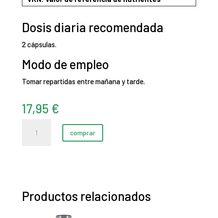
Dosis diaria recomendada
2 cápsulas.
Modo de empleo
Tomar repartidas entre mañana y tarde.
17,95
€
Griffonia
comprar
(60
cápsulas)
cantidad
Productos relacionados