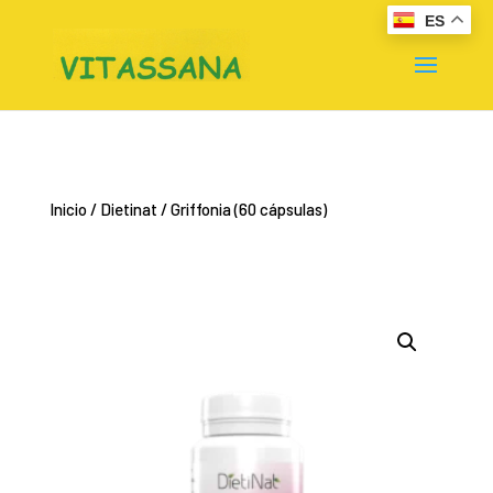
ES
Inicio
/
Dietinat
/ Griffonia (60 cápsulas)