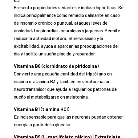
Presenta propiedades sedantes e incluso hipnóticas. Se
indica principalmente como remedio calmante en caso
de insomnio crónico o puntual, ataques leves de
ansiedad, taquicardias, neuralgias y jaquecas. Permite
reducir la actividad motora, el nerviosismo y la
excitabilidad, ayuda a aparcar las preocupaciones del
día y facilita un sueño plácido y reparador.
Vitamina B6 (clorhidrato de piridoxina)
Convierte una pequeña cantidad del triptófano en
niacina o vitamina B3 y también en serotonina
, un
neuro
transmisor que ayuda a regular los patrones de
sueño al metabolizarse en melatonina.
Vitamina B1 (tiamina HCl)
Es indispensable para que las neuronas puedan
obtener
energía
a partir de la glucosa.
Vitamina B9 (L-metilfolato cálcico) [Extrafolate-