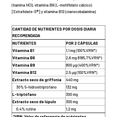
(tiamina HCl), vitamina B9 (L-metilfolato cálcico)
[Extrafolate-S®] y vitamina B12 (cianocobalamina).
CANTIDAD DE NUTRIENTES POR DOSIS DIARIA
RECOMENDADA
NUTRIENTES
POR 2 CÁPSULAS
Vitamina B1
1,1 mg (100%VRN*)
Vitamina B6
2,6 mg 8185,7%VRN*)
Vitamina B9
800 µg (400%VRN*)
Vitamina B12
2,5 µg (100%VRN*)
Extracto seco de griffonia
440 mg
30% 5-hidroxitriptófano
132 mg
L-triptófano
300 mg
Extracto seco de lúpulo
300 mg
0,4% rutina
1,2 mg
*VRN: Valor de referencia de nutrientes