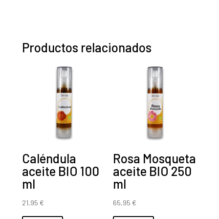
MEGAPLUS
(60
cápsulas)
cantidad
Productos relacionados
Caléndula
Rosa Mosqueta
aceite BIO 100
aceite BIO 250
ml
ml
21,95
€
65,95
€