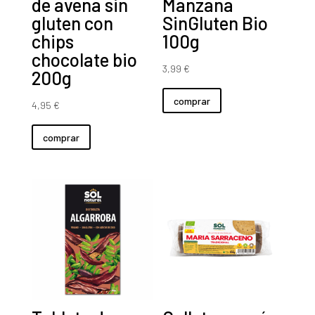
de avena sin
Manzana
gluten con
SinGluten Bio
chips
100g
chocolate bio
3,99
€
200g
comprar
4,95
€
comprar