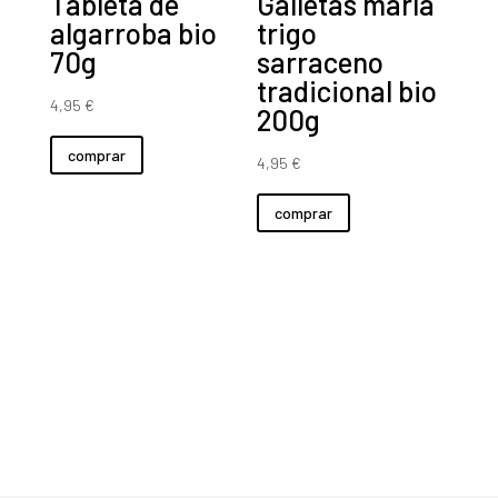
Tableta de
Galletas maría
algarroba bio
trigo
70g
sarraceno
tradicional bio
4,95
€
200g
comprar
4,95
€
comprar