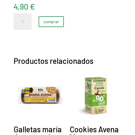
4,90
€
Harina
comprar
Algarroba
Eco
325
g
cantidad
Productos relacionados
Galletas maría
Cookies Avena