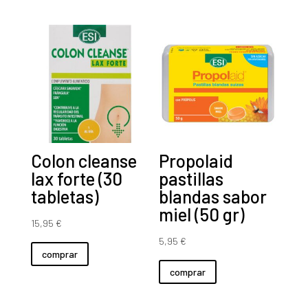
51,50 €.
49,50 €.
Colon cleanse
Propolaid
lax forte (30
pastillas
tabletas)
blandas sabor
miel (50 gr)
15,95
€
5,95
€
comprar
comprar