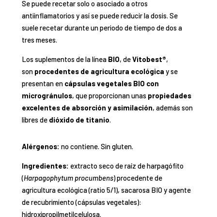
Se puede recetar solo o asociado a otros
antiinflamatorios y así se puede reducir la dosis. Se
suele recetar durante un periodo de tiempo de dos a
tres meses.
Los suplementos de la línea
BIO
, de
Vitobest®
,
son
procedentes de agricultura ecológica
y se
presentan en
cápsulas vegetales BIO con
microgránulos
, que proporcionan unas
propiedades
excelentes de absorción y asimilación
, además son
libres de
dióxido de titanio
.
Alérgenos:
no contiene. Sin gluten.
Ingredientes:
extracto seco de raíz de harpagófito
(
Harpagophytum procumbens
) procedente de
agricultura ecológica (ratio 5/1), sacarosa BIO y agente
de recubrimiento (cápsulas vegetales):
hidroxipropilmetilcelulosa.