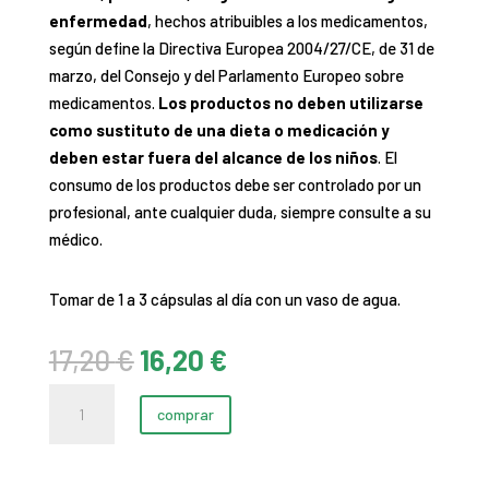
enfermedad
, hechos atribuibles a los medicamentos,
según define la Directiva Europea 2004/27/CE, de 31 de
marzo, del Consejo y del Parlamento Europeo sobre
medicamentos.
Los productos no deben utilizarse
como sustituto de una dieta o medicación y
deben estar fuera del alcance de los niños
. El
consumo de los productos debe ser controlado por un
profesional, ante cualquier duda, siempre consulte a su
médico.
Tomar de 1 a 3 cápsulas al día con un vaso de agua.
El
El
17,20
€
16,20
€
precio
precio
Harpagófito
original
actual
comprar
BIO
era:
es:
cantidad
17,20 €.
16,20 €.