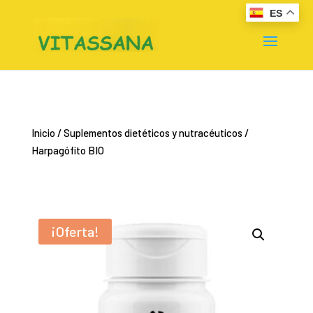
ES
Inicio
/
Suplementos dietéticos y nutracéuticos
/
Harpagófito BIO
¡Oferta!