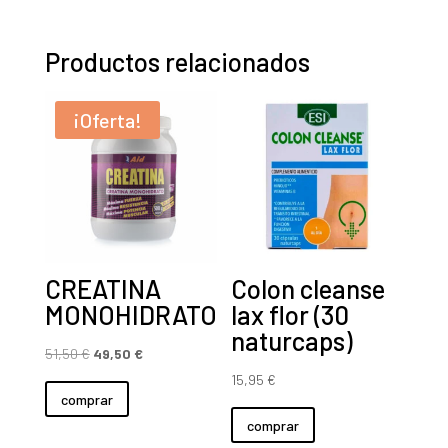
Productos relacionados
¡Oferta!
CREATINA
Colon cleanse
MONOHIDRATO
lax flor (30
naturcaps)
El
El
51,50
€
49,50
€
precio
precio
15,95
€
comprar
original
actual
comprar
era:
es: