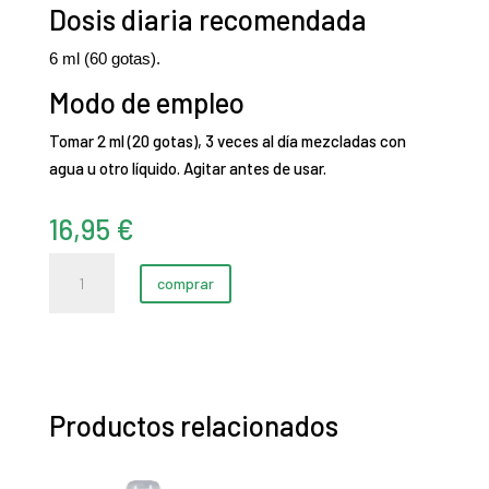
Dosis diaria recomendada
6 ml (60 gotas).
Modo de empleo
Tomar 2 ml (20 gotas), 3 veces al día mezcladas con
agua u otro líquido. Agitar antes de usar.
16,95
€
Hepa-
comprar
Ren
-
22
E.F.
(50
Productos relacionados
ml)
cantidad