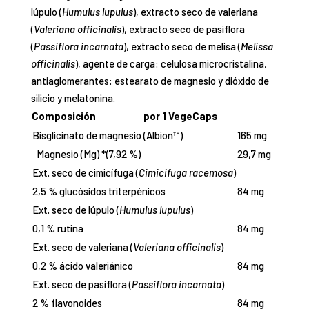
lúpulo (
Humulus lupulus
), extracto seco de valeriana
(
Valeriana officinalis
), extracto seco de pasiflora
(
Passiflora incarnata
), extracto seco de melisa (
Melissa
officinalis
), agente de carga: celulosa microcristalina,
antiaglomerantes: estearato de magnesio y dióxido de
silicio y melatonina.
Composición
por 1 VegeCaps
Bisglicinato de magnesio (Albion™)
165 mg
Magnesio (Mg) *(7,92 %)
29,7 mg
Ext. seco de cimicífuga (
Cimicifuga racemosa
)
2,5 % glucósidos triterpénicos
84 mg
Ext. seco de lúpulo (
Humulus lupulus
)
0,1 % rutina
84 mg
Ext. seco de valeriana (
Valeriana officinalis
)
0,2 % ácido valeriánico
84 mg
Ext. seco de pasiflora (
Passiflora incarnata
)
2 % flavonoides
84 mg