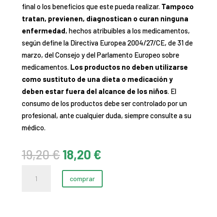
final o los beneficios que este pueda realizar.
Tampoco
tratan, previenen, diagnostican o curan ninguna
enfermedad
, hechos atribuibles a los medicamentos,
según define la Directiva Europea 2004/27/CE, de 31 de
marzo, del Consejo y del Parlamento Europeo sobre
medicamentos.
Los productos no deben utilizarse
como sustituto de una dieta o medicación y
deben estar fuera del alcance de los niños
. El
consumo de los productos debe ser controlado por un
profesional, ante cualquier duda, siempre consulte a su
médico.
El
El
19,20
€
18,20
€
precio
precio
Hierbas
original
actual
comprar
de
era:
es:
la
19,20 €.
18,20 €.
Noche