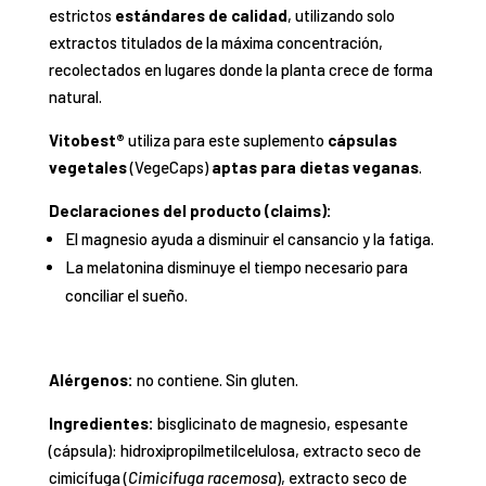
estrictos
estándares de calidad
, utilizando solo
extractos titulados de la máxima concentración,
recolectados en lugares donde la planta crece de forma
natural.
Vitobest®
utiliza para este suplemento
cápsulas
vegetales
(VegeCaps)
aptas para dietas veganas
.
Declaraciones del producto (claims):
El magnesio ayuda a disminuir el cansancio y la fatiga.
La melatonina disminuye el tiempo necesario para
conciliar el sueño.
Alérgenos:
no contiene. Sin gluten.
Ingredientes:
bisglicinato de magnesio, espesante
(cápsula): hidroxipropilmetilcelulosa, extracto seco de
cimicífuga (
Cimicifuga racemosa
), extracto seco de