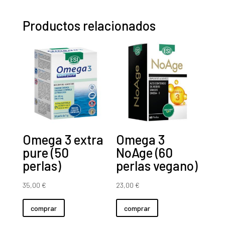
cantidad
Productos relacionados
Omega 3 extra
Omega 3
pure (50
NoAge (60
perlas)
perlas vegano)
35,00
€
23,00
€
comprar
comprar