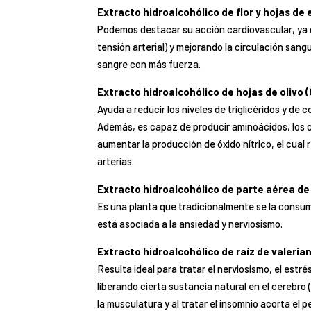
Extracto hidroalcohólico de flor y hojas de
Podemos destacar su
acción cardiovascular
, y
tensión arterial) y
mejorando la circulación sang
sangre con más fuerza.
Extracto hidroalcohólico de hojas de olivo
(
Ayuda a reducir
los niveles de triglicéridos y de 
Además, es capaz
de producir aminoácidos, los 
aumentar la producción de
óxido nítrico, el cua
arterias.
Extracto hidroalcohólico de parte aérea de
Es una planta que tradicionalmente se la consu
está asociada
a la ansiedad y nerviosismo.
Extracto hidroalcohólico de raíz de valeria
Resulta ideal para
tratar el nerviosismo, el estré
liberando cierta
sustancia natural en el cerebro 
la musculatura y al tratar el
insomnio acorta el pe