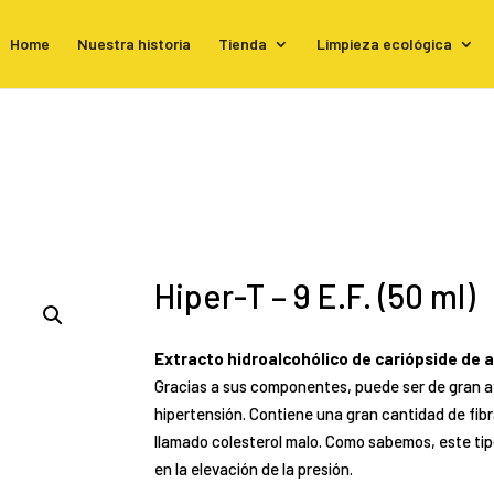
Home
Nuestra historia
Tienda
Limpieza ecológica
Hiper-T – 9 E.F. (50 ml)
Extracto hidroalcohólico de cariópside de 
Gracias a sus componentes,
puede ser de gran ay
hipertensión
. Con
tiene una gran cantidad de fibr
llamado colesterol malo. Como
sabemos, este tip
en la elevación de la presión.