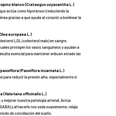
 espino blanco
(Crataegus oxyacantha L.)
a que actúa como
hipotensor
(reduciendo la
uínea
gracias a que ayuda al corazón a bombear la
Olea europaea L.)
colesterol LDL
(colesterol malo) en sangre.
cuales
protegen los vasos sanguíneos
y ayudan a
l resulta esencial para mantener en
buen estado las
 passiflora
(Passiflora incarnata L.)
me para
reducir la presión alta
, especialmente si
na
(Valeriana officinalis L.)
s y mejorar nuestra patología arterial
. Actúa
(GABA) y al hacerlo nos seda suavemente, relaja
ríodo de conciliación del sueño.