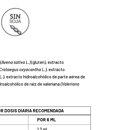
a
(Avena sativa L.)
(gluten), extracto
Crataegus oxyacantha L.)
, extracto
.),
extracto hidroalcohólico de parte aérea de
roalcohólico de raíz de valeriana
(Valeriana
R DOSIS DIARIA RECOMENDADA
POR 6 ML
1,2 ml