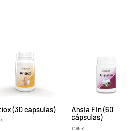
9
E.F.
(50
ml)
cantidad
iox (30 cápsulas)
Ansia Fin (60
cápsulas)
5
€
17,95
€