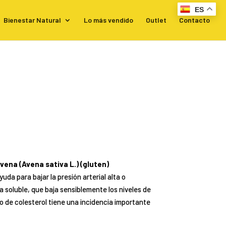
ES
Bienestar Natural
Lo más vendido
Outlet
Contacto
avena
(Avena sativa L.)
(gluten)
uda para bajar la presión arterial alta o
a soluble, que baja sensiblemente los niveles de
o de colesterol tiene una incidencia importante