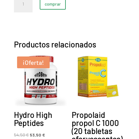
original
actual
comprar
Carnitine
era:
es:
1000
27,30 €.
26,30 €.
cantidad
Productos relacionados
¡Oferta!
Hydro High
Propolaid
Peptides
propol C 1000
(20 tabletas
El
El
54,50
€
53,50
€
efervescentes)