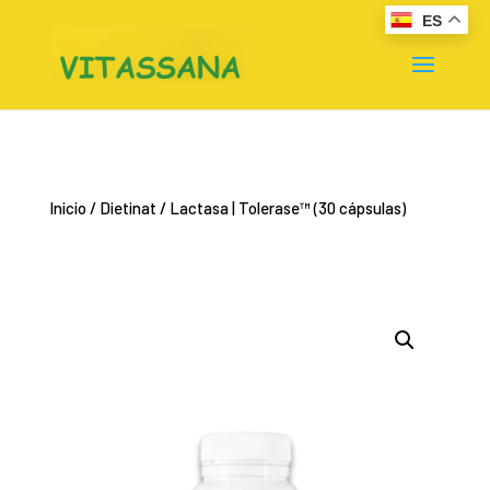
ES
Inicio
/
Dietinat
/ Lactasa | Tolerase™ (30 cápsulas)