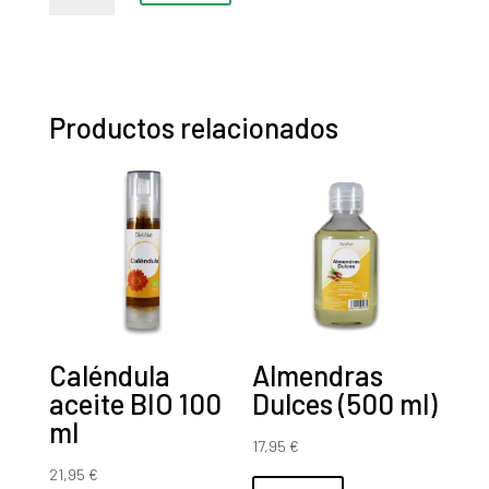
Tolerase™
(30
cápsulas)
cantidad
Productos relacionados
Caléndula
Almendras
aceite BIO 100
Dulces (500 ml)
ml
17,95
€
21,95
€