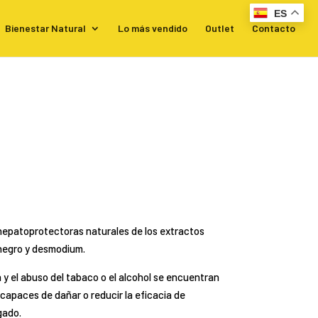
ES
Bienestar Natural
Lo más vendido
Outlet
Contacto
 hepatoprotectoras naturales de los extractos
 negro y desmodium.
sa y el abuso del tabaco o el alcohol se encuentran
capaces de dañar o reducir la eficacia de
gado.