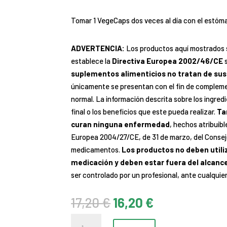
Tomar 1 VegeCaps dos veces al día con el estóm
ADVERTENCIA:
Los productos aquí mostrados
establece la
Directiva Europea 2002/46/CE
s
suplementos alimenticios no tratan de sust
únicamente se presentan con el fin de complemen
normal. La información descrita sobre los ingred
final o los beneficios que este pueda realizar.
Ta
curan ninguna enfermedad
, hechos atribuib
Europea 2004/27/CE, de 31 de marzo, del Consej
medicamentos.
Los productos no deben utili
medicación y deben estar fuera del alcance
ser controlado por un profesional, ante cualquie
El
El
17,20
€
16,20
€
precio
precio
Liv