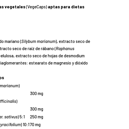
as vegetales
(VegeCaps)
aptas para dietas
do mariano (
Silybum marianum
), extracto seco de
xtracto seco de raíz de rábano (
Raphanus
ilcelulosa, extracto seco de hojas de desmodium
ntiaglomerantes: estearato de magnesio y dióxido
ps
 marianum
)
300 mg
ficinalis
)
300 mg
r. sativus
) 5:1
250 mg
yracifolium
) 10:1
70 mg