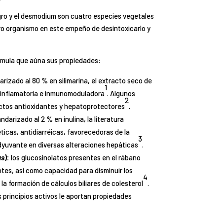
egro y el desmodium son cuatro especies vegetales
ro organismo en este empeño de desintoxicarlo y
fórmula que aúna sus propiedades:
rizado al 80 % en silimarina, el extracto seco de
1
ntiinflamatoria e inmunomoduladora
. Algunos
2
ectos antioxidantes y hepatoprotectores
.
ndarizado al 2 % en inulina, la literatura
ticas, antidiarréicas, favorecedoras de la
3
adyuvante en diversas alteraciones hepáticas
.
us
):
los glucosinolatos presentes en el rábano
es, así como capacidad para disminuir los
4
 la formación de cálculos biliares de colesterol
.
 principios activos le aportan propiedades