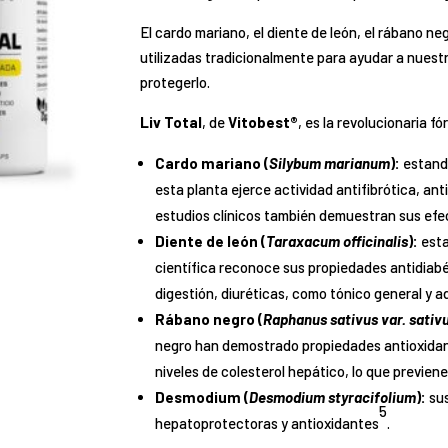
El cardo mariano, el diente de león, el rábano n
utilizadas tradicionalmente para ayudar a nuest
protegerlo.
Liv Total
, de
Vitobest®
, es la revolucionaria 
Cardo mariano (
Silybum marianum
):
estanda
esta planta ejerce actividad antifibrótica, a
estudios clínicos también demuestran sus ef
Diente de león (
Taraxacum officinalis
):
esta
científica reconoce sus propiedades antidiabé
digestión, diuréticas, como tónico general y 
Rábano negro (
Raphanus sativus var. sativ
negro han demostrado propiedades antioxidant
niveles de colesterol hepático, lo que previene
Desmodium (
Desmodium styracifolium
):
sus
5
hepatoprotectoras y antioxidantes
.