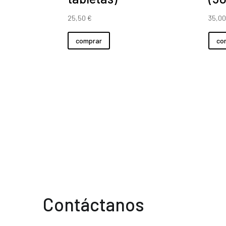
25,50
€
35,0
comprar
co
Contáctanos