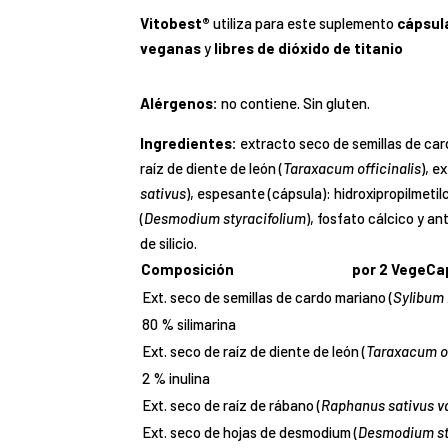
Vitobest®
utiliza para este suplemento
cápsul
veganas
y
libres de dióxido de titanio
Alérgenos:
no contiene. Sin gluten.
Ingredientes:
extracto seco de semillas de car
raíz de diente de león (
Taraxacum officinalis
), e
sativus
), espesante (cápsula): hidroxipropilmet
(
Desmodium styracifolium
), fosfato cálcico y a
de silicio.
Composición
por 2 VegeCa
Ext. seco de semillas de cardo mariano (
Sylibum
80 % silimarina
Ext. seco de raíz de diente de león (
Taraxacum of
2 % inulina
Ext. seco de raíz de rábano (
Raphanus sativus va
Ext. seco de hojas de desmodium (
Desmodium st