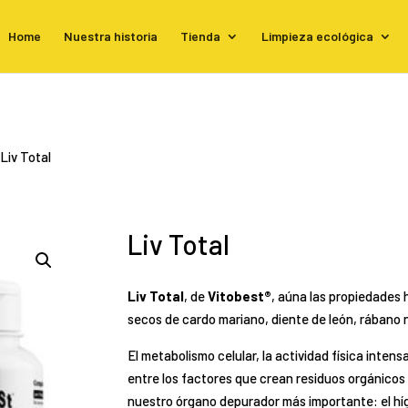
Home
Nuestra historia
Tienda
Limpieza ecológica
 Liv Total
Liv Total
Liv Total
, de
Vitobest®
, aúna las propiedades
secos de cardo mariano, diente de león, rábano
El metabolismo celular, la actividad física inten
entre los factores que crean residuos orgánicos 
nuestro órgano depurador más importante: el hí