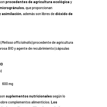
 son
procedentes de agricultura ecológica
y
 microgránulos
, que proporcionan
y asimilación
, además son libres de
dióxido de
 (
Melissa officialnalis
) procedente de agricultura
acarosa BIO y agente de recubrimiento (cápsulas
IO
s
)
600 mg
 son
suplementos nutricionales
según lo
obre complementos alimenticios.
Los