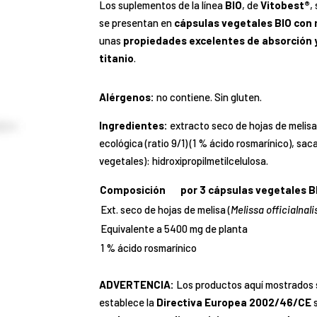
Los suplementos de la línea
BIO
, de
Vitobest®
,
se presentan en
cápsulas vegetales BIO con
unas
propiedades excelentes de absorción 
titanio
.
Alérgenos:
no contiene. Sin gluten.
Ingredientes:
extracto seco de hojas de melisa
ecológica (ratio 9/1) (1 % ácido rosmarínico), s
vegetales): hidroxipropilmetilcelulosa.
Composición
por 3 cápsulas vegetales B
Ext. seco de hojas de melisa (
Melissa officialnali
Equivalente a 5400 mg de planta
1 % ácido rosmarínico
ADVERTENCIA:
Los productos aquí mostrados
establece la
Directiva Europea 2002/46/CE
s