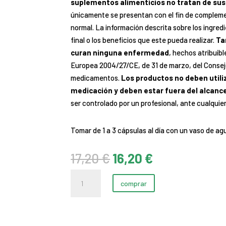
suplementos alimenticios no tratan de sust
únicamente se presentan con el fin de complemen
normal. La información descrita sobre los ingred
final o los beneficios que este pueda realizar.
Ta
curan ninguna enfermedad
, hechos atribuib
Europea 2004/27/CE, de 31 de marzo, del Consej
medicamentos.
Los productos no deben utili
medicación y deben estar fuera del alcance
ser controlado por un profesional, ante cualquie
Tomar de 1 a 3 cápsulas al día con un vaso de ag
El
El
17,20
€
16,20
€
precio
precio
Melisa
original
actual
comprar
BIO
era:
es:
cantidad
17,20 €.
16,20 €.