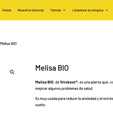
Home
Nuestra historia
Tienda
Limpieza ecológica
 Melisa BIO
Melisa BIO
Melisa BIO
, de
Vitobest®
, es una planta que, 
mejorar algunos problemas de salud.
Es muy usada para reducir la ansiedad y el estré
sueño.