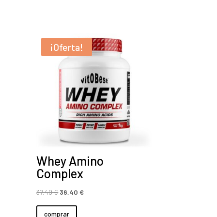
¡Oferta!
Whey Amino
Complex
El
El
37,40
€
36,40
€
precio
precio
comprar
original
actual