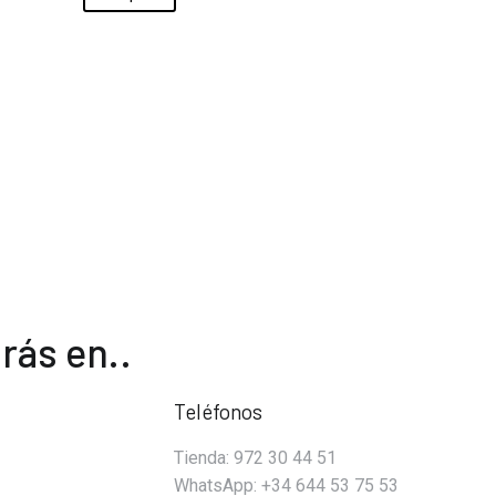
era:
es:
37,40 €.
36,40 €.
rás en..
Teléfonos
Tienda: 972 30 44 51
WhatsApp: +34 644 53 75 53