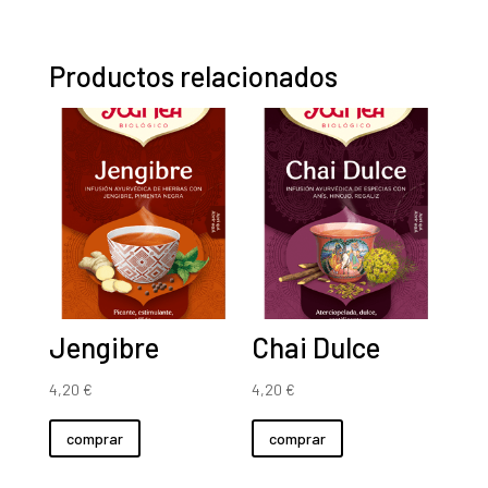
50
gr
Productos relacionados
cantidad
Jengibre
Chai Dulce
4,20
€
4,20
€
comprar
comprar