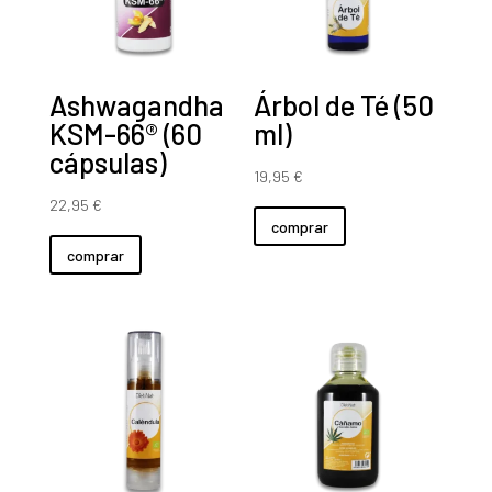
Ashwagandha
Árbol de Té (50
KSM-66® (60
ml)
cápsulas)
19,95
€
22,95
€
comprar
comprar