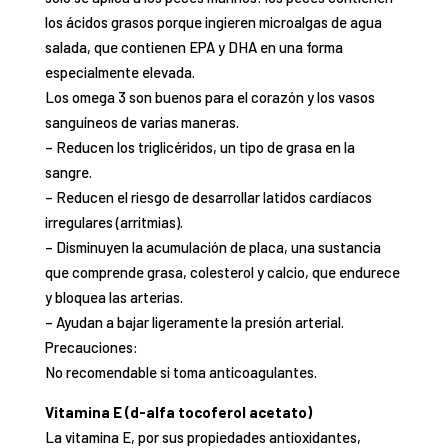
los ácidos grasos porque ingieren microalgas de agua
salada, que contienen EPA y DHA en una forma
espe
cialmente elevada.
Los omega 3 son
buenos para el corazón y los vasos
sanguíneos
de varias maneras.
–
Reducen los triglicéridos, un tipo de grasa en la
sangre.
–
Reducen el riesgo de desarrollar latidos cardíacos
irregulares (arritmias).
–
Disminuyen la acumulación de placa, una sustancia
que comprende grasa, colesterol y calcio, que endure
ce
y bloquea las arterias.
–
Ayudan a bajar ligeramente la presión arterial.
Precauciones:
No recomendable si toma anticoagulantes.
Vitamina E (d-alfa tocoferol acetato)
La vitamina E, por sus propiedades antioxidantes,