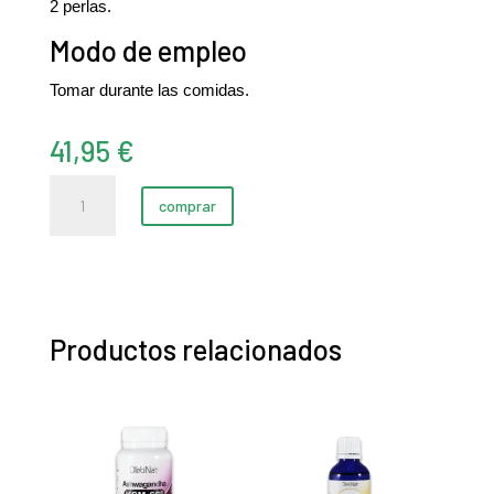
2 perlas.
Modo de empleo
Tomar durante las comidas.
41,95
€
Omega
comprar
3
35%EPA/25%DHA
1000mg
(200
perlas)
Productos relacionados
cantidad