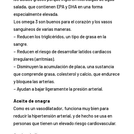
salada, que contienen EPA y DHA en una forma
espe
cialmente elevada.
Los omega 3 son
buenos para el corazón y los vasos
sanguíneos
de varias maneras.
–
Reducen los triglicéridos, un tipo de grasa en la
sangre.
–
Reducen el riesgo de desarrollar latidos cardíacos
irregulares (arritmias).
–
Disminuyen la acumulación de placa, una sustancia
que comprende grasa, colesterol y calcio, que endure
ce
y bloquea las arterias.
–
Ayudan a bajar ligeramente la presión arterial.
Aceite de onagra
Como es un
vasodilatador
, funciona muy bien para
reducir la hipertensión arterial, y de hecho se usa en
perso
nas que tienen un elevado riesgo cardiovascular.