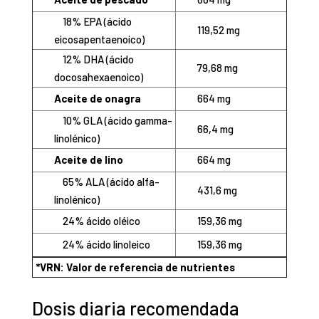
18% EPA (ácido
119,52 mg
eicosapentaenoico)
12% DHA (ácido
79,68 mg
docosahexaenoico)
Aceite de onagra
664 mg
10% GLA (ácido gamma-
66,4 mg
linolénico)
Aceite de lino
664 mg
65% ALA (ácido alfa-
431,6 mg
linolénico)
24% ácido oléico
159,36 mg
24% ácido linoleico
159,36 mg
*VRN: Valor de referencia de nutrientes
Dosis diaria recomendada