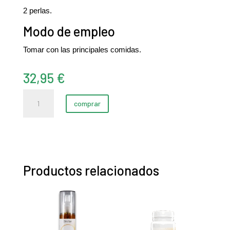
2 perlas.
Modo de empleo
Tomar con las principales comidas.
32,95
€
Omega
comprar
3-
6-
9
1000
mg
Productos relacionados
(200
perlas)
cantidad