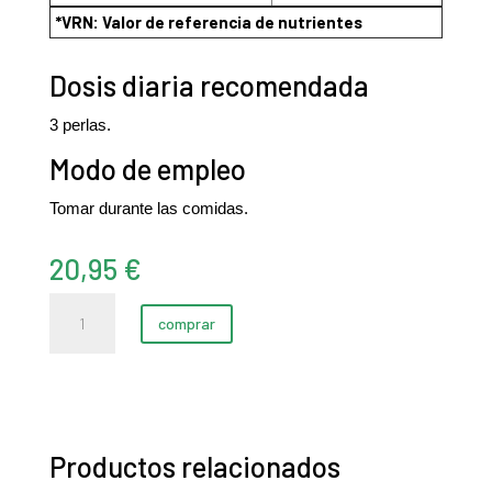
*VRN: Valor de referencia de nutrientes
Dosis diaria recomendada
3 perlas.
Modo de empleo
Tomar durante las comidas.
20,95
€
Onagra
comprar
y
Borraja
(110
perlas)
cantidad
Productos relacionados