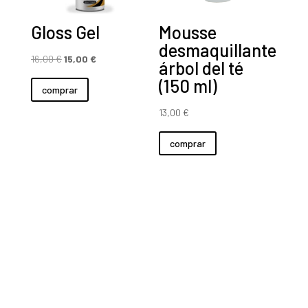
Gloss Gel
Mousse
desmaquillante
El
El
16,00
€
15,00
€
árbol del té
precio
precio
(150 ml)
comprar
original
actual
era:
es:
13,00
€
16,00 €.
15,00 €.
comprar