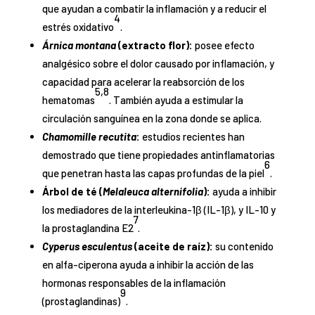
que ayudan a combatir la inflamación y a reducir el
4
estrés oxidativo
.
Árnica montana
(extracto flor):
posee efecto
analgésico sobre el dolor causado por inflamación, y
capacidad para acelerar la reabsorción de los
5,8
hematomas
. También ayuda a estimular la
circulación sanguínea en la zona donde se aplica.
Chamomille recutita
:
estudios recientes han
demostrado que tiene propiedades antinflamatorias
6
que penetran hasta las capas profundas de la piel
.
Árbol de té (
Melaleuca alternifolia
):
ayuda a inhibir
los mediadores de la interleukina-1β (IL-1β), y IL-10 y
7
la prostaglandina E2
.
Cyperus esculentus
(aceite de raíz):
su contenido
en alfa-ciperona ayuda a inhibir la acción de las
hormonas responsables de la inflamación
9
(prostaglandinas)
.