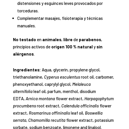
distensiones y esguinces leves provocados por
torceduras.
Complementar masajes, fisioterapia y técnicas
manuales.
No testado
en
animales
,
libre
de
parabenos
,
principios activos de
origen 100 % natural
y
sin
alérgenos
.
Ingredientes:
Aqua, glycerin, propylene glycol,
triethanolamine,
Cyperus esculentus
root oil, carbomer,
phenoxyethanol, caprylyl glycol,
Melaleuca
alternifolia
leaf oil, parfum, menthol, disodium
EDTA,
Arnica montana
flower extract,
Harpagophytum
procumbens
root extract,
Calendula officinalis
flower
extract,
Rosmarinus offininalis
leaf oil,
Boswellia
serrata
,
Chamomilla recutita
flower extract, potassium
sorbate, sodium benzoate, limonene and linalool.