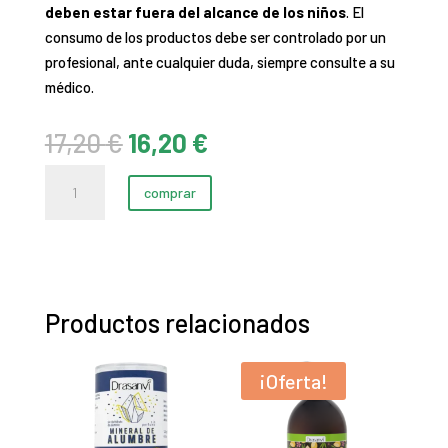
deben estar fuera del alcance de los niños
. El
consumo de los productos debe ser controlado por un
profesional, ante cualquier duda, siempre consulte a su
médico.
El
El
17,20
€
16,20
€
precio
precio
Pain
original
actual
comprar
Gel
era:
es:
cantidad
17,20 €.
16,20 €.
Productos relacionados
¡Oferta!