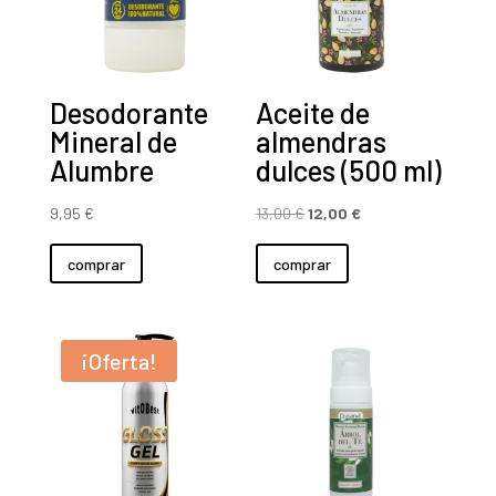
Desodorante
Aceite de
Mineral de
almendras
Alumbre
dulces (500 ml)
El
El
9,95
€
13,00
€
12,00
€
precio
precio
comprar
comprar
original
actual
era:
es:
13,00 €.
12,00 €.
¡Oferta!