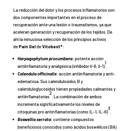
La reducción del dolor y los procesos inflamatorios son
dos componentes importantes en el proceso de
recuperación ante una lesión o traumatismos, ya que
aceleran generación y recuperación de los tejidos. De
ahí la minuciosa selección de los principios activos
de
Pain Gel
de
Vitobest®
:
Harpagophytum procumbens
:
potente acción
1
antiinflamatoria y analgésica (inhibidor il-6, il-1)
.
Calendula officinalis
:
acción antiinflamatoria y anti-
edematosa. Sus calendulosidos B y
calenduloglycosidos tienen propiedades calmantes y
2
antiinflamatorias
. La combinación de ambos
incrementa significativamente los niveles de
3
citoquinas pro antinflamatorias (como IL-1, IL-6)
.
Boswellia serrata
:
contiene compuestos
beneficiosos conocidos como ácidos boswélicos (BA)