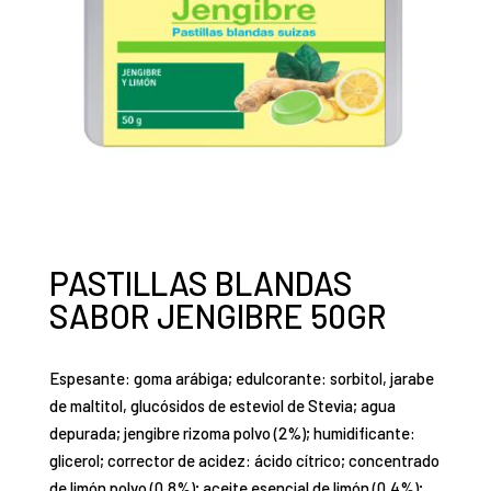
PASTILLAS BLANDAS
SABOR JENGIBRE 50GR
Espesante: goma arábiga; edulcorante: sorbitol, jarabe
de maltitol, glucósidos de esteviol de Stevia; agua
depurada; jengibre rizoma polvo (2%); humidificante:
glicerol; corrector de acidez: ácido cítrico; concentrado
de limón polvo (0,8%); aceite esencial de limón (0,4%);